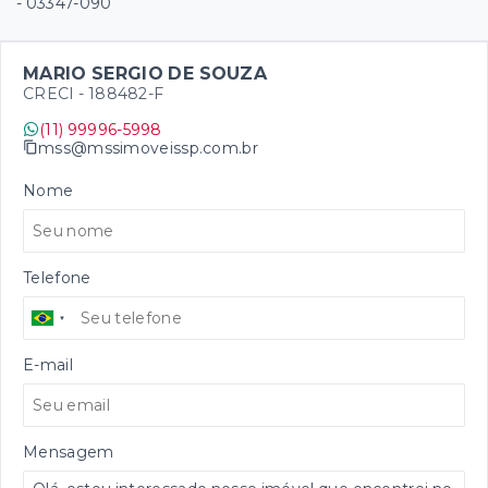
- 03347-090
MARIO SERGIO DE SOUZA
CRECI -
188482-F
(11) 99996-5998
mss@mssimoveissp.com.br
Nome
Telefone
E-mail
Mensagem