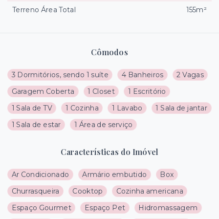
Terreno Área Total
155m²
Cômodos
3 Dormitórios, sendo 1 suíte
4 Banheiros
2 Vagas
Garagem Coberta
1 Closet
1 Escritório
1 Sala de TV
1 Cozinha
1 Lavabo
1 Sala de jantar
1 Sala de estar
1 Área de serviço
Características do Imóvel
Ar Condicionado
Armário embutido
Box
Churrasqueira
Cooktop
Cozinha americana
Espaço Gourmet
Espaço Pet
Hidromassagem