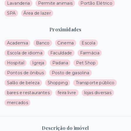
Lavanderia
Permite animais
Portão Elétrico
SPA
Área de lazer
Proximidades
Academia
Banco
Cinema
Escola
Escola de idioma
Faculdade
Farmácia
Hospital
Igreja
Padaria
Pet Shop
Pontos de ônibus
Posto de gasolina
Salão de beleza
Shopping
Transporte público
bares e restaurantes
feira livre
lojas diversas
mercados
Descrição do imóvel