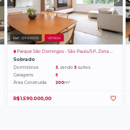
Ref.:
OTA0010
VENDA
Parque São Domingos - São Paulo/SP, Zona Oeste
Sobrado
Dormitórios
3
, sendo
3
suítes
Garagens
5
Área Construída
200
m²
R$1.590.000,00