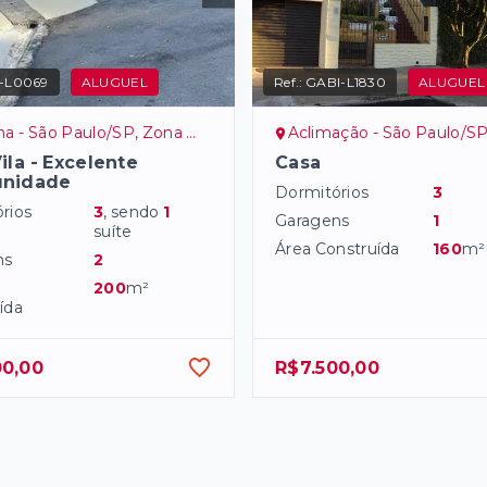
-L0069
ALUGUEL
Ref.:
GABI-L1830
ALUGUEL
 - São Paulo/SP, Zona Norte
Aclimação - São Paulo/SP, Zo
ila - Excelente
Casa
unidade
Dormitórios
3
rios
3
, sendo
1
Garagens
1
suíte
Área Construída
160
m²
ns
2
200
m²
ída
00,00
R$7.500,00