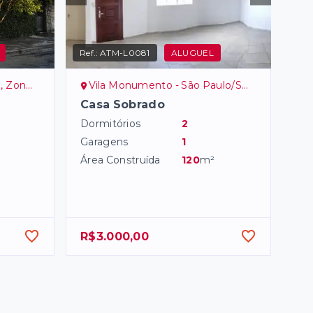
Ref.:
ATM-L0081
ALUGUEL
na Sul
Vila Monumento - São Paulo/SP, Zona Sul
Casa Sobrado
Dormitórios
2
Garagens
1
Área Construída
120
m²
R$3.000,00