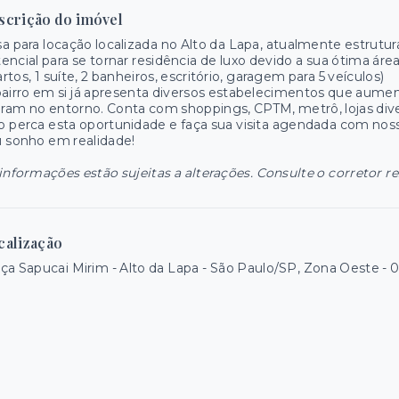
scrição do imóvel
a para locação localizada no Alto da Lapa, atualmente estrutu
encial para se tornar residência de luxo devido a sua ótima ár
rtos, 1 suíte, 2 banheiros, escritório, garagem para 5 veículos)
airro em si já apresenta diversos estabelecimentos que aumen
am no entorno. Conta com shoppings, CPTM, metrô, lojas diver
 perca esta oportunidade e faça sua visita agendada com noss
 sonho em realidade!
informações estão sujeitas a alterações. Consulte o corretor r
calização
ça Sapucai Mirim - Alto da Lapa - São Paulo/SP, Zona Oeste
- 