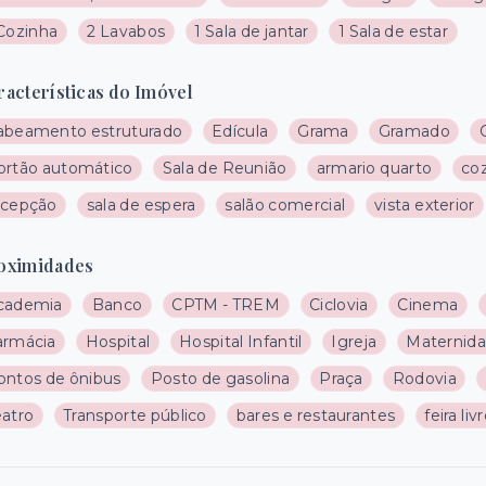
 Cozinha
2 Lavabos
1 Sala de jantar
1 Sala de estar
racterísticas do Imóvel
abeamento estruturado
Edícula
Grama
Gramado
ortão automático
Sala de Reunião
armario quarto
co
ecepção
sala de espera
salão comercial
vista exterior
oximidades
cademia
Banco
CPTM - TREM
Ciclovia
Cinema
armácia
Hospital
Hospital Infantil
Igreja
Maternid
ontos de ônibus
Posto de gasolina
Praça
Rodovia
eatro
Transporte público
bares e restaurantes
feira liv