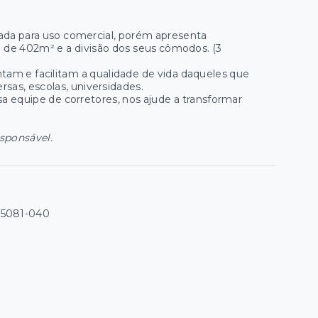
rada para uso comercial, porém apresenta
ea de 402m² e a divisão dos seus cômodos. (3
tam e facilitam a qualidade de vida daqueles que
sas, escolas, universidades.
a equipe de corretores, nos ajude a transformar
esponsável.
05081-040