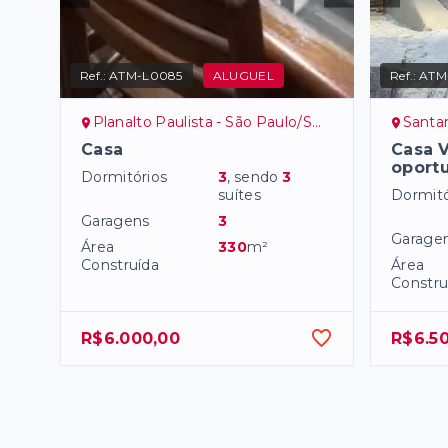
Ref.:
ATM-L0085
ALUGUEL
Ref.:
ATM
Planalto Paulista - São Paulo/SP, Zona Sul
Santana
Casa
Casa V
oport
Dormitórios
3
, sendo
3
suítes
Dormitó
Garagens
3
Garage
Área
330
m²
Construída
Área
Constru
R$6.000,00
R$6.5