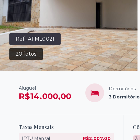
Ref.:
ATML0021
20
fotos
Aluguel
Dormitórios
R$14.000,00
3 Dormitório
Taxas Mensais
Cô
IPTU Mensal
R$2.007,00
3 