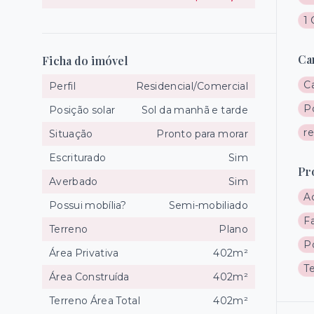
1
Ca
Ficha do imóvel
C
Perfil
Residencial/Comercial
P
Posição solar
Sol da manhã e tarde
r
Situação
Pronto para morar
Escriturado
Sim
Pr
Averbado
Sim
A
Possui mobília?
Semi-mobiliado
F
Terreno
Plano
P
Área Privativa
402m²
T
Área Construída
402m²
Terreno Área Total
402m²