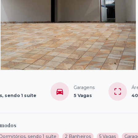
Garagens
Ár
s, sendo 1 suíte
5 Vagas
40
modos
Dormitórios, sendo 1 suíte
2 Banheiros
5 Vagas
Garag