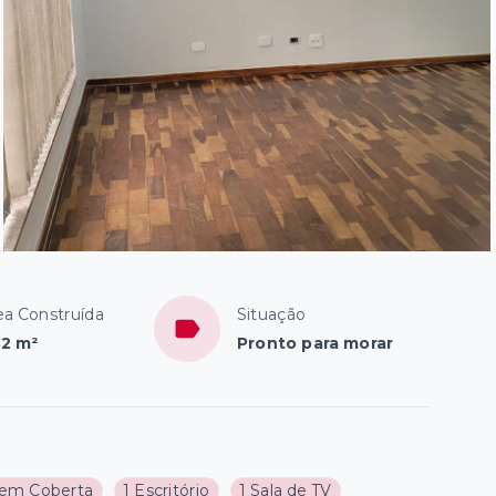
ea Construída
Situação
2 m²
Pronto para morar
em Coberta
1 Escritório
1 Sala de TV