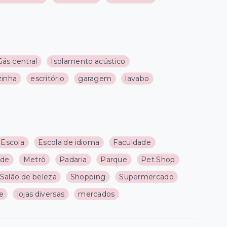
Gás central
Isolamento acústico
zinha
escritório
garagem
lavabo
Escola
Escola de idioma
Faculdade
ade
Metrô
Padaria
Parque
Pet Shop
Salão de beleza
Shopping
Supermercado
re
lojas diversas
mercados