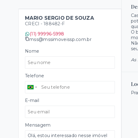
De
Cas
MARIO SERGIO DE SOUZA
pot
CRECI -
188482-F
qua
O b
(11) 99996-5998
mor
mss@mssimoveissp.com.br
Não
seu
Nome
As 
Telefone
Lo
Pra
E-mail
Mensagem