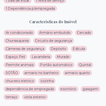
1 Sala de estar
1 Área de serviço
1 Dependência p/empregada
Características do Imóvel
Ar condicionado
Armário embutido
Cercado
Churrasqueira
Circuito de segurança
Câmeras de segurança
Depósito
Edícula
Espaço Pet
Lavanderia
Murado
Permite animais
Portão automático
Quintal
SOTÃO
armario no banheiro
armario quarto
chuveiro eletrico
cozinha
dependência de empregada
escritório
garagem
terraço
vista exterior