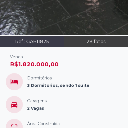
Ref.:
GABI1825
28
fotos
Venda
R$1.820.000,00
Dormitórios
3 Dormitórios, sendo 1 suíte
Garagens
2 Vagas
Área Construída