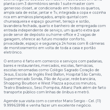
planta com 3 dormitórios sendo 1 suite master com
generoso closet, ar condicionado em todos os quartos,
ampla sala de estar, jantar e Tv, integrada a copa e cozinha
rica em armários planejados, amplo quintal com
churrasqueira e espaço gourmet, terraço e sotão,
lavanderia fechada, quarto e banheiro de empregada com
entrada independente de serviço, um quarto extra que
pode servir de depósito ou home-office e 2 vagas de
garagem, oferece ao futuro morador conforto,
privacidade, espaço e segurança 24 horas com 8 câmeras
de monitoramento em volta de toda a casa e portão
eletrônico.
O entorno é farto em comercio e serviços com padarias,
bares e restaurantes, mercados, escolas, farmácias,
escolas renomadas como Colégio Sagrado Coração de
Jesus, Escola de Inglês Red Ballon, Hospital São Camilo,
Supermercado Sonda, Pão de Açucar, rede bancária,
Shopping Bourbon e West Plazza a poucos minutos,
Teatro Bradesco, Sesc Pompéia, Allianz Park além de farto
transporte público com linhas de ônibus e metrô.
Agende sua visita com o corretor Mario Sergio - Cel. (11)
9.9996.5998 e venha fazer um excelente negócio.