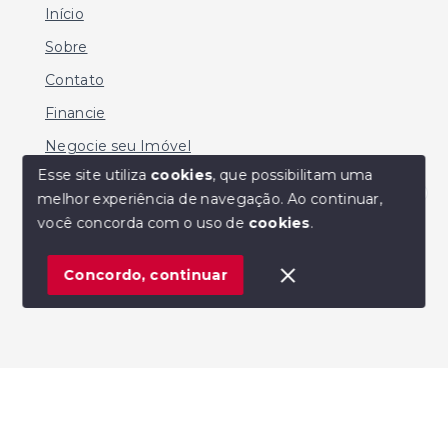
Início
Sobre
Contato
Financie
Negocie seu Imóvel
Esse site utiliza
cookies
, que possibilitam uma
melhor experiência de navegação.
Ao continuar,
Olá! Estamos disponíveis para te ajudar.
você concorda com o uso de
cookies
.
© Copyright 2026 - MARIO SERGIO DE SOUZA -
Todos os direitos reservados
Concordo, continuar
SITE PARA IMOBILIARIA
Início
Histórico
Favoritos