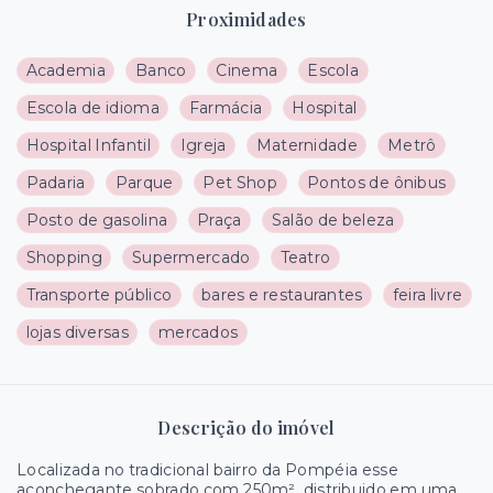
Proximidades
Academia
Banco
Cinema
Escola
Escola de idioma
Farmácia
Hospital
Hospital Infantil
Igreja
Maternidade
Metrô
Padaria
Parque
Pet Shop
Pontos de ônibus
Posto de gasolina
Praça
Salão de beleza
Shopping
Supermercado
Teatro
Transporte público
bares e restaurantes
feira livre
lojas diversas
mercados
Descrição do imóvel
Localizada no tradicional bairro da Pompéia esse
aconchegante sobrado com 250m², distribuido em uma