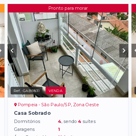
Pronto para morar
Ref.:
GABI1831
VENDA
Pompeia - São Paulo/SP, Zona Oeste
Casa Sobrado
Dormitórios
4
, sendo
4
suítes
Garagens
1