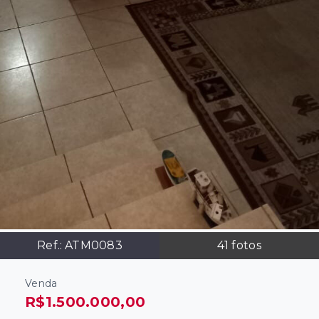
Ref.:
ATM0083
41
fotos
Venda
R$1.500.000,00