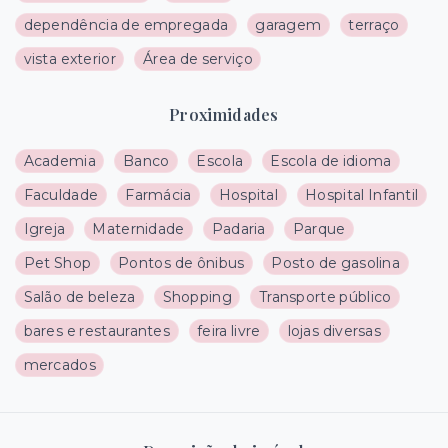
dependência de empregada
garagem
terraço
vista exterior
Área de serviço
Proximidades
Academia
Banco
Escola
Escola de idioma
Faculdade
Farmácia
Hospital
Hospital Infantil
Igreja
Maternidade
Padaria
Parque
Pet Shop
Pontos de ônibus
Posto de gasolina
Salão de beleza
Shopping
Transporte público
bares e restaurantes
feira livre
lojas diversas
mercados