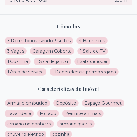
Cômodos
3 Dormitórios, sendo 3 suítes
4 Banheiros
3 Vagas
Garagem Coberta
1 Sala de TV
1 Cozinha
1 Sala de jantar
1 Sala de estar
1 Área de serviço
1 Dependência p/empregada
Características do Imóvel
Armário embutido
Depósito
Espaço Gourmet
Lavanderia
Murado
Permite animais
armario no banheiro
armario quarto
chuveiro eletrico
cozinha