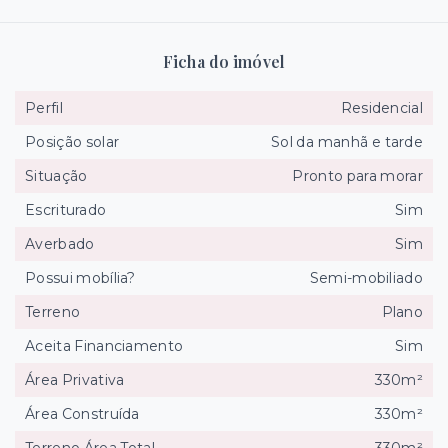
Ficha do imóvel
Perfil
Residencial
Posição solar
Sol da manhã e tarde
Situação
Pronto para morar
Escriturado
Sim
Averbado
Sim
Possui mobília?
Semi-mobiliado
Terreno
Plano
Aceita Financiamento
Sim
Área Privativa
330m²
Área Construída
330m²
Terreno Área Total
330m²