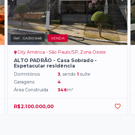
Ref.:
GABI0648
VENDA
City América - São Paulo/SP, Zona Oeste
ALTO PADRÃO - Casa Sobrado -
Espetacular residência
Dormitórios
3
, sendo
1
suíte
Garagens
4
Área Construída
346
m²
R$2.100.000,00