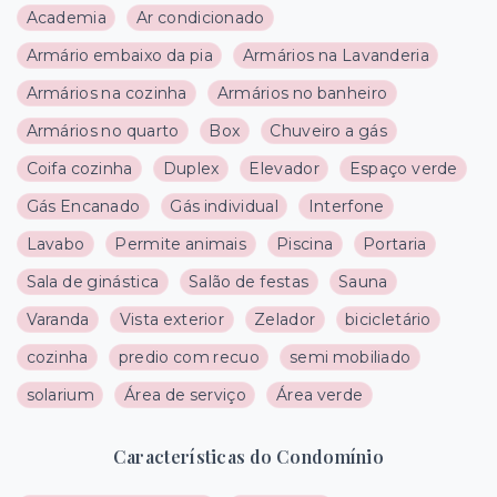
Academia
Ar condicionado
Armário embaixo da pia
Armários na Lavanderia
Armários na cozinha
Armários no banheiro
Armários no quarto
Box
Chuveiro a gás
Coifa cozinha
Duplex
Elevador
Espaço verde
Gás Encanado
Gás individual
Interfone
Lavabo
Permite animais
Piscina
Portaria
Sala de ginástica
Salão de festas
Sauna
Varanda
Vista exterior
Zelador
bicicletário
cozinha
predio com recuo
semi mobiliado
solarium
Área de serviço
Área verde
Características do Condomínio