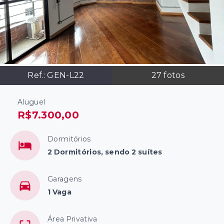
Ref.:
GEN-L22
27
fotos
Aluguel
R$7.300,00
Dormitórios
2 Dormitórios, sendo 2 suítes
Garagens
1 Vaga
Área Privativa