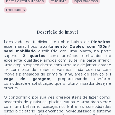
bares e restaurantes
feira livre
lojas diversas
mercados
Descrição do imóvel
Localizado no tradicional e nobre bairro de
Pinheiros
,
esse maravilhoso
apartamento Duplex com 100m²
,
semi mobiliado
distribuído em uma planta, na parte
superior
2 quartos
com armários embutidos de
excelente qualidade ambos com suíte, na parte inferior
uma amplo espaço aberto com uma sala de jantar, estar e
Tv com piso de madeira, varanda, linda cozinha com
móveis planejados de primeira linha, área de serviço e
1
vaga de garagem
, proporcionando conforto,
comodidade e sofisticação que o futuro morador deseja e
procura.
O condomínio por sua vez oferece itens de lazer como:
academia de ginástica, piscina, sauna e uma área verde
com um belíssimo paisagismo. Entre as comodidades
estão bicicletário, gás encanado individualizado e sistema