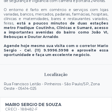
de segurança e vigilância com câmera e portaria 24horas.
O entorno é farto em comércio e serviços com lojas
variadas, bancos, mercados, padarias, farmácias, hospitais,
clínicas e maternidades, bares e restaurantes variados,
feiras,
está a poucos minutos de duas estações
metro Fradique Coutinho, Clinicas e Sumaré, acesso
a importantes avenidas do bairro como João VI,
Rebouças e Doutor Arnaldo
.
Agende hoje mesmo sua visita com o corretor Mario
Sergio - Cel. (11) 9.9996.5998 e aproveite essa
oportunidade e faça um excelente negócio.
Localização
Rua Francisco Leitão - Pinheiros - São Paulo/SP, Zona
Oeste
- 05414-025
MARIO SERGIO DE SOUZA
CRECI -
188482-F