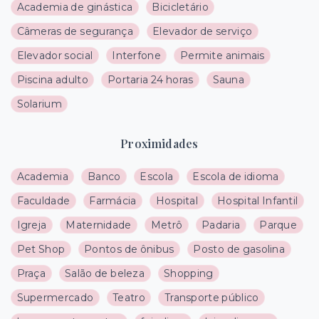
Academia de ginástica
Bicicletário
Câmeras de segurança
Elevador de serviço
Elevador social
Interfone
Permite animais
Piscina adulto
Portaria 24 horas
Sauna
Solarium
Proximidades
Academia
Banco
Escola
Escola de idioma
Faculdade
Farmácia
Hospital
Hospital Infantil
Igreja
Maternidade
Metrô
Padaria
Parque
Pet Shop
Pontos de ônibus
Posto de gasolina
Praça
Salão de beleza
Shopping
Supermercado
Teatro
Transporte público