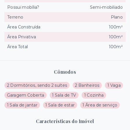
Possui mobília?
Semi-mobiliado
Terreno
Plano
Área Construída
100m²
Área Privativa
100m²
Área Total
100m²
Cômodos
2 Dormitórios, sendo 2 suítes
2 Banheiros
1 Vaga
Garagem Coberta
1 Sala de TV
1 Cozinha
1 Sala de jantar
1 Sala de estar
1 Área de serviço
Características do Imóvel