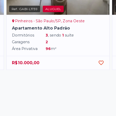
Ref.:
GABI-L1739
ALUGUEL
Pinheiros - São Paulo/SP, Zona Oeste
Apartamento Alto Padrão
Dormitórios
3
, sendo
1
suíte
Garagens
2
Área Privativa
96
m²
R$10.000,00