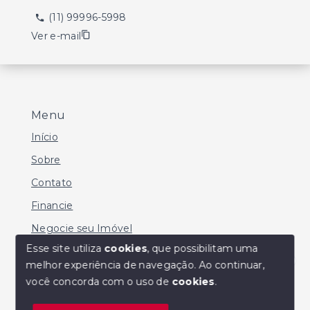
(11) 99996-5998
Ver e-mail
Menu
Início
Sobre
Contato
Financie
Negocie seu Imóvel
Esse site utiliza
cookies
, que possibilitam uma
melhor experiência de navegação.
Ao continuar,
Olá! Estamos disponíveis para te ajudar.
você concorda com o uso de
cookies
.
© Copyright 2026 - MARIO SERGIO DE SOUZA -
Todos os direitos reservados