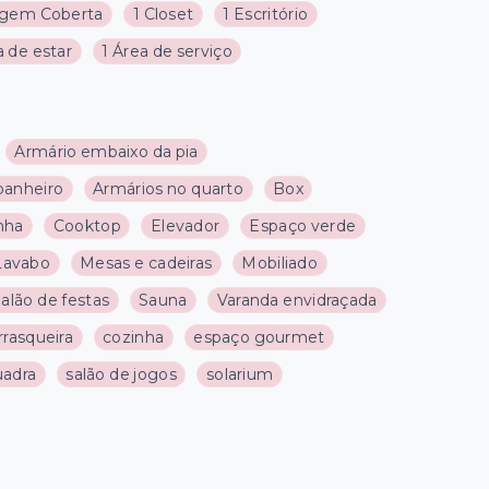
agem Coberta
1 Closet
1 Escritório
a de estar
1 Área de serviço
Armário embaixo da pia
banheiro
Armários no quarto
Box
nha
Cooktop
Elevador
Espaço verde
Lavabo
Mesas e cadeiras
Mobiliado
alão de festas
Sauna
Varanda envidraçada
rrasqueira
cozinha
espaço gourmet
uadra
salão de jogos
solarium