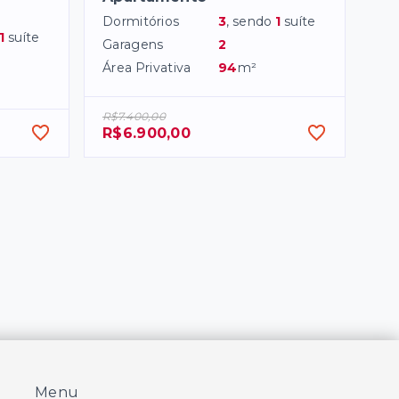
Dormitórios
3
, sendo
1
suíte
1
suíte
Garagens
2
Área Privativa
94
m²
R$7.400,00
R$6.900,00
Menu