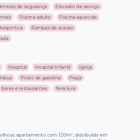
âmeras de segurança
Elevador de serviço
imais
Piscina adulto
Piscina aquecida
iesportiva
Rampas de acesso
vada
Hospital
Hospital Infantil
Igreja
nibus
Posto de gasolina
Praça
bares e restaurantes
feira livre
ravilhoso apartamento com 120m², distribuído em