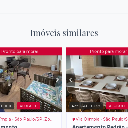
Imóveis similares
Pronto para morar
Pronto para morar
-L0011
ALUGUEL
Ref.:
GABI-L1657
ALUGUEL
ímpia - São Paulo/SP, Zona Sul
Vila Olímpia - São Paulo/SP, Z
amento
Apartamento Padrão 