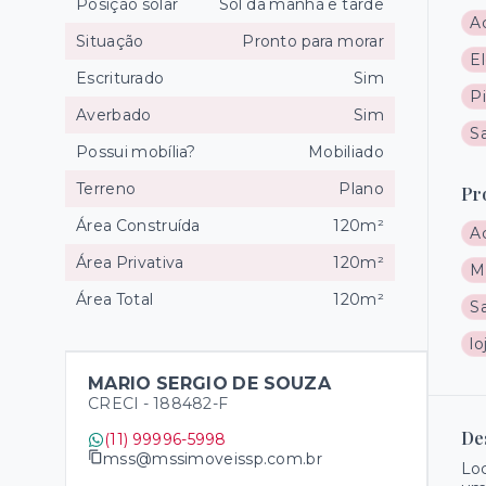
Posição solar
Sol da manhã e tarde
A
Situação
Pronto para morar
El
Escriturado
Sim
Pi
Averbado
Sim
Sa
Possui mobília?
Mobiliado
Terreno
Plano
Pr
Área Construída
120m²
A
Área Privativa
120m²
M
Área Total
120m²
S
lo
MARIO SERGIO DE SOUZA
CRECI -
188482-F
De
(11) 99996-5998
mss@mssimoveissp.com.br
Loc