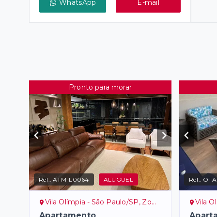
WhatsApp
E-mail
Pronto para morar
Ref.:
ATM-L0064
ALUGUEL
Ref.:
OTA
Vila Olímpia - São Paulo/SP, Zona Sul
Vila Ol
Apartamento
Apart