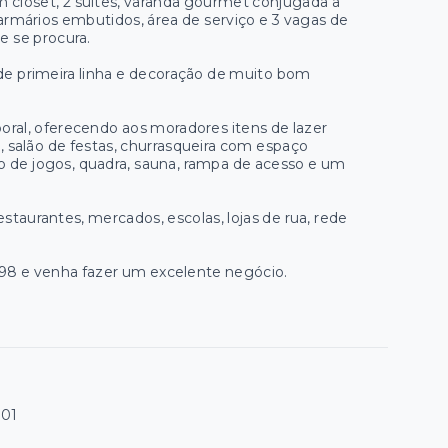
 closet, 2 suítes, varanda gourmet conjugada a
 armários embutidos, área de serviço e 3 vagas de
 se procura.
e primeira linha e decoração de muito bom
ral, oferecendo aos moradores itens de lazer
l, salão de festas, churrasqueira com espaço
o de jogos, quadra, sauna, rampa de acesso e um
staurantes, mercados, escolas, lojas de rua, rede
5998 e venha fazer um excelente negócio.
001