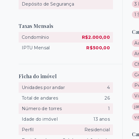
Depósito de Segurança
3 
1 
Taxas Mensais
Ca
Condomínio
R$2.000,00
A
IPTU Mensal
R$500,00
A
C
G
Ficha do imóvel
P
Unidades por andar
4
Vi
Total de andares
26
j
Número de torres
1
v
Idade do imóvel
13 anos
Perfil
Residencial
Ca