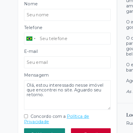
uma
Nome
amp
gar
O i
gos
Telefone
O c
par
gou
E-mail
bel
O e
ban
Mensagem
Age
As 
Lo
Concordo com a
Política de
Privacidade
Rua