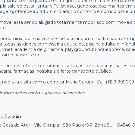
 planta com 3 quartos sendo que 1 quarto foi transformado em
la sala de estar, jantar e Tv, lavabo, generosa cozinha rica em
agem, oferece ao futuro morador o conforto e comodidade que
móvel esta sendo alugado totalmente mobiliado com móveis d
to.
ondomínio por sua vez é espetacular com uma fachada atempo
a todas as idades com piscina aquecida, piscina adulto e infanti
rmet, academia de ginástica, playground, brinquedoteca, salã
íssimo paisagismo.
ntorno é farto em comércio e serviços com padarias, bares e re
cária, farmácias, hospitais e farto transporte público.
nde sua visita com o corretor Mario Sergio - Cel. (11) 9.9996.
informações estão sujeitas a alterações.
calização
 Casa do Ator - Vila Olímpia - São Paulo/SP, Zona Sul
- 04546-