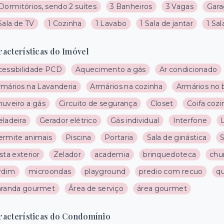
Dormitórios, sendo 2 suítes
3 Banheiros
3 Vagas
Gar
Sala de TV
1 Cozinha
1 Lavabo
1 Sala de jantar
1 Sal
racterísticas do Imóvel
cessibilidade PCD
Aquecimento a gás
Ar condicionado
rmários na Lavanderia
Armários na cozinha
Armários no 
huveiro a gás
Circuito de segurança
Closet
Coifa cozi
eladeira
Gerador elétrico
Gás individual
Interfone
ermite animais
Piscina
Portaria
Sala de ginástica
S
sta exterior
Zelador
academia
brinquedoteca
chu
ardim
microondas
playground
predio com recuo
q
aranda gourmet
Área de serviço
área gourmet
racterísticas do Condomínio