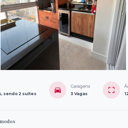
Garagens
Á
s, sendo 2 suítes
3 Vagas
1
modos