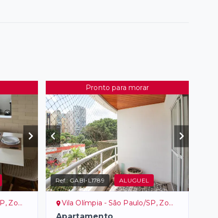
Pronto para morar
Ref.:
GABI-L1789
ALUGUEL
ona Sul
Vila Olímpia - São Paulo/SP, Zona Sul
-
Apartamento