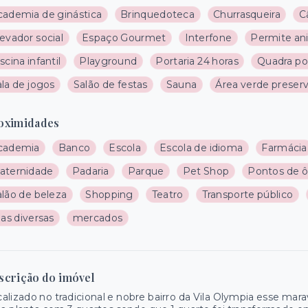
cademia de ginástica
Brinquedoteca
Churrasqueira
C
evador social
Espaço Gourmet
Interfone
Permite an
scina infantil
Playground
Portaria 24 horas
Quadra pol
la de jogos
Salão de festas
Sauna
Área verde preser
oximidades
cademia
Banco
Escola
Escola de idioma
Farmácia
aternidade
Padaria
Parque
Pet Shop
Pontos de ô
alão de beleza
Shopping
Teatro
Transporte público
jas diversas
mercados
scrição do imóvel
alizado no tradicional e nobre bairro da Vila Olympia esse ma