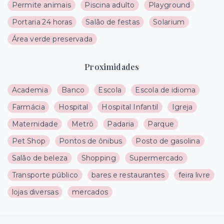
Permite animais
Piscina adulto
Playground
Portaria 24 horas
Salão de festas
Solarium
Área verde preservada
Proximidades
Academia
Banco
Escola
Escola de idioma
Farmácia
Hospital
Hospital Infantil
Igreja
Maternidade
Metrô
Padaria
Parque
Pet Shop
Pontos de ônibus
Posto de gasolina
Salão de beleza
Shopping
Supermercado
Transporte público
bares e restaurantes
feira livre
lojas diversas
mercados