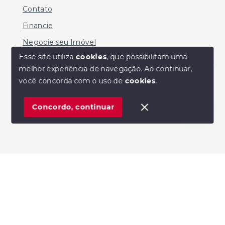
Contato
Financie
Negocie seu Imóvel
Esse site utiliza
cookies
, que possibilitam uma
melhor experiência de navegação.
Ao continuar,
Olá! Estamos disponíveis para te ajudar.
você concorda com o uso de
cookies
.
© Copyright 2026 - MARIO SERGIO DE SOUZA -
Todos os direitos reservados
Concordo, continuar
SITE PARA IMOBILIARIA
Início
Histórico
Favoritos