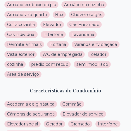
Armário embaixo da pia
Armário na cozinha
Armários no quarto
Box
Chuveiro a gás
Coifa cozinha
Elevador
Gás Encanado
Gás individual
Interfone
Lavanderia
Permite animais
Portaria
Varanda envidraçada
Vista exterior
WC de empregada
Zelador
cozinha
predio com recuo
semi mobiliado
Área de serviço
Características do Condomínio
Academia de ginástica
Corrimão
Câmeras de segurança
Elevador de serviço
Elevador social
Gerador
Gramado
Interfone