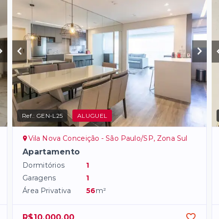
Ref.:
GEN-L25
ALUGUEL
Vila Nova Conceição - São Paulo/SP, Zona Sul
Apartamento
Dormitórios
1
Garagens
1
Área Privativa
56
m²
R$10.000,00