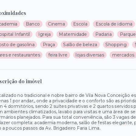
oximidades
cademia
Banco
Cinema
Escola
Escola de idioma
spital Infantil
Igreja
Maternidade
Padaria
Parque
osto de gasolina
Praça
Salão de beleza
Shopping
res e restaurantes
feira livre
lojas diversas
mercados
scrição do imóvel
alizado no tradicional e nobre bairro de Vila Nova Conceição
nas 1 por andar,, onde a privacidade e o conforto são as priori
 4 dormitórios, sendo 2 suítes privativas e 2 quartos servidos
 ambientes climatizados, lavabo para visitas e uma área de
rmários planejados. Para sua total conveniência, são 3 vaga
lazer completa: academia moderna, salão de festas elegante, 
o a poucos passos da Av. Brigadeiro Faria Lima.