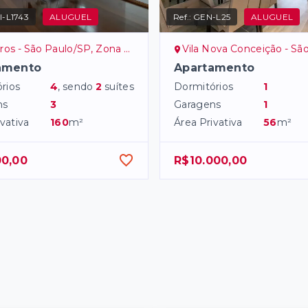
-L1743
ALUGUEL
Ref.:
GEN-L25
ALUGUEL
os - São Paulo/SP, Zona Oeste
Vila Nova Conceição - São Paulo/SP, 
amento
Apartamento
rios
4
, sendo
2
suítes
Dormitórios
1
ns
3
Garagens
1
vativa
160
m²
Área Privativa
56
m²
00,00
R$10.000,00