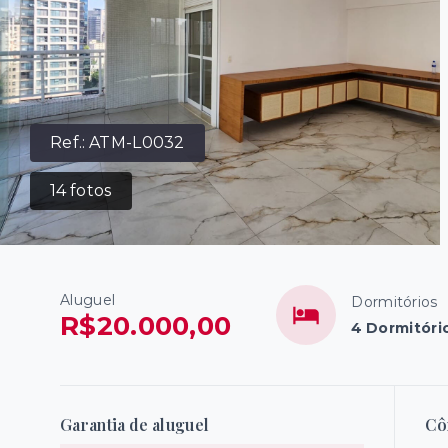
Ref.:
ATM-L0032
14
fotos
Aluguel
Dormitórios
R$20.000,00
4 Dormitório
Garantia de aluguel
Cô