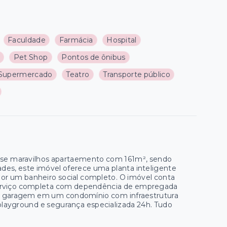
Faculdade
Farmácia
Hospital
Pet Shop
Pontos de ônibus
Supermercado
Teatro
Transporte público
 esse maravilhos apartaemento com 161m², sendo
dades, este imóvel oferece uma planta inteligente
 por um banheiro social completo. O imóvel conta
 serviço completa com dependência de empregada
s de garagem em um condomínio com infraestrutura
playground e segurança especializada 24h. Tudo