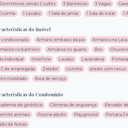
Dormitórios, sendo 2 suítes
3 Banheiros
3 Vagas
Gar
 Cozinha
1 Lavabo
1 Sala de jantar
1 Sala de estar
1 
racterísticas do Imóvel
r condicionado
Armário embaixo da pia
Armários na Lava
rmários no banheiro
Armários no quarto
Box
Chuveiro
s individual
Interfone
Lavabo
Lavanderia
Portari
C de empregada
Zelador
cozinha
predio com recuo
emi mobiliado
Área de serviço
racterísticas do Condomínio
cademia de ginástica
Câmeras de segurança
Elevador de
ermite animais
Piscina adulto
Playground
Portaria 24
lão de festas