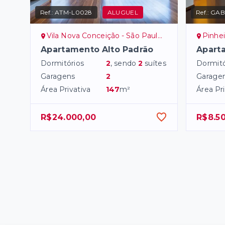
Ref.:
ATM-L0028
ALUGUEL
Ref.:
GABI
Vila Nova Conceição - São Paulo/SP, Zona Sul
Pinheir
Apartamento Alto Padrão
Apart
Dormitórios
2
, sendo
2
suítes
Dormitó
Garagens
2
Garage
Área Privativa
147
m²
Área Pri
R$24.000,00
R$8.5