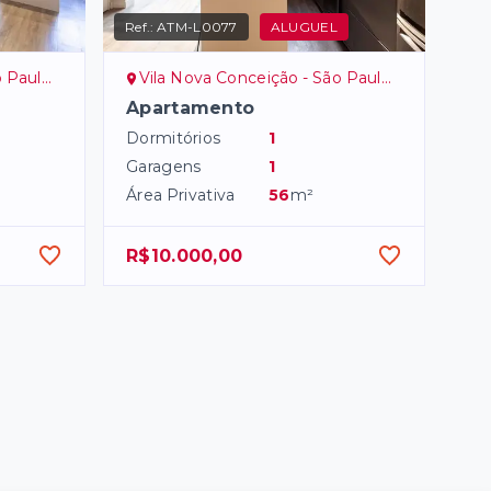
Ref.:
ATM-L0077
ALUGUEL
Zona Sul
Vila Nova Conceição - São Paulo/SP, Zona Sul
Apartamento
Dormitórios
1
Garagens
1
Área Privativa
56
m²
R$10.000,00