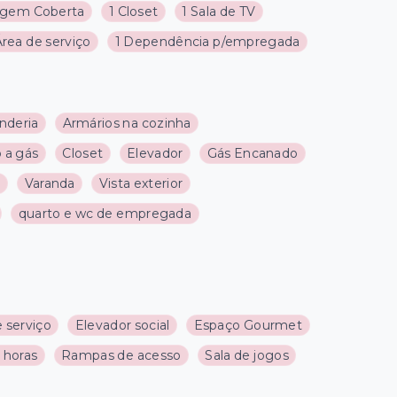
agem Coberta
1 Closet
1 Sala de TV
Área de serviço
1 Dependência p/empregada
nderia
Armários na cozinha
 a gás
Closet
Elevador
Gás Encanado
a
Varanda
Vista exterior
quarto e wc de empregada
 serviço
Elevador social
Espaço Gourmet
 horas
Rampas de acesso
Sala de jogos