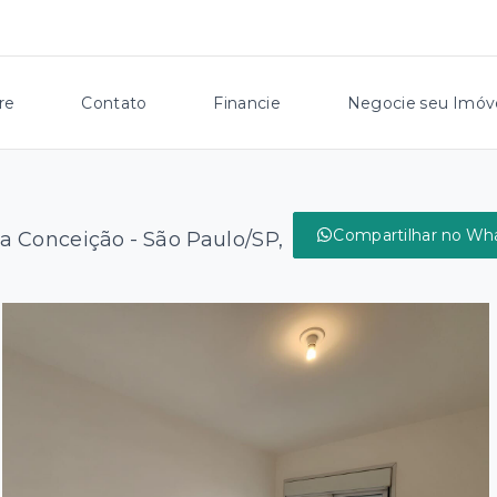
re
Contato
Financie
Negocie seu Imóv
Compartilhar no Wh
va Conceição - São Paulo/SP,