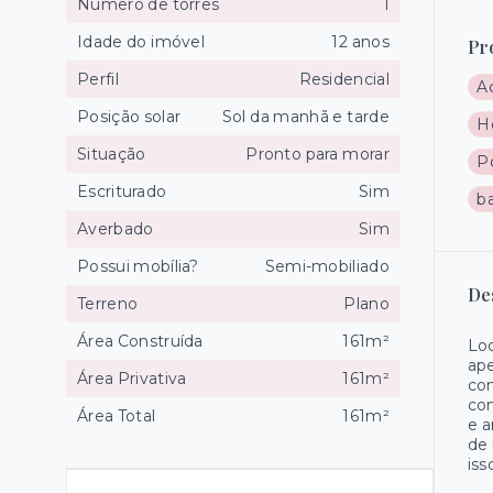
Número de torres
1
Idade do imóvel
12 anos
Pr
Perfil
Residencial
A
Posição solar
Sol da manhã e tarde
Ho
Situação
Pronto para morar
P
Escriturado
Sim
ba
Averbado
Sim
Possui mobília?
Semi-mobiliado
De
Terreno
Plano
Área Construída
161m²
Loc
ape
Área Privativa
161m²
com
com
Área Total
161m²
e a
de 
iss