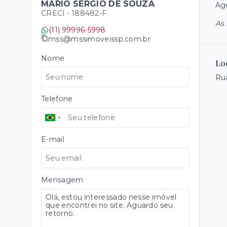
MARIO SERGIO DE SOUZA
Age
CRECI -
188482-F
As 
(11) 99996-5998
mss@mssimoveissp.com.br
Nome
Lo
Rua
Telefone
E-mail
Mensagem