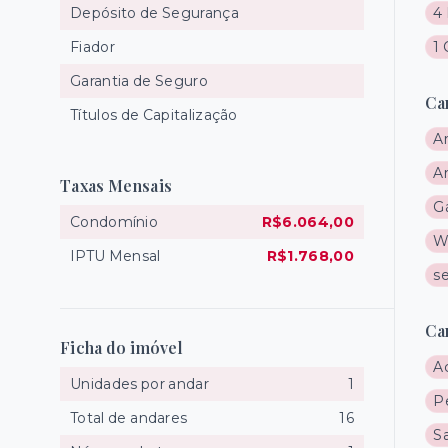
Depósito de Segurança
4 
Fiador
1
Garantia de Seguro
Ca
Títulos de Capitalização
A
A
Taxas Mensais
Gá
Condomínio
R$6.064,00
W
IPTU Mensal
R$1.768,00
s
Ca
Ficha do imóvel
A
Unidades por andar
1
P
Total de andares
16
Sa