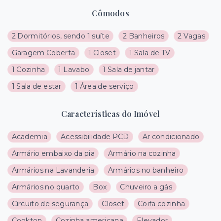
Cômodos
2 Dormitórios, sendo 1 suíte
2 Banheiros
2 Vagas
Garagem Coberta
1 Closet
1 Sala de TV
1 Cozinha
1 Lavabo
1 Sala de jantar
1 Sala de estar
1 Área de serviço
Características do Imóvel
Academia
Acessibilidade PCD
Ar condicionado
Armário embaixo da pia
Armário na cozinha
Armários na Lavanderia
Armários no banheiro
Armários no quarto
Box
Chuveiro a gás
Circuito de segurança
Closet
Coifa cozinha
Cooktop
Cozinha americana
Elevador