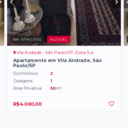
Ref.:
ATM-L0012
ALUGUEL
Vila Andrade - São Paulo/SP, Zona Sul
Apartamento em Vila Andrade, São
Paulo/SP
Dormitórios
2
Garagens
1
Área Privativa
50
m²
R$4.000,00