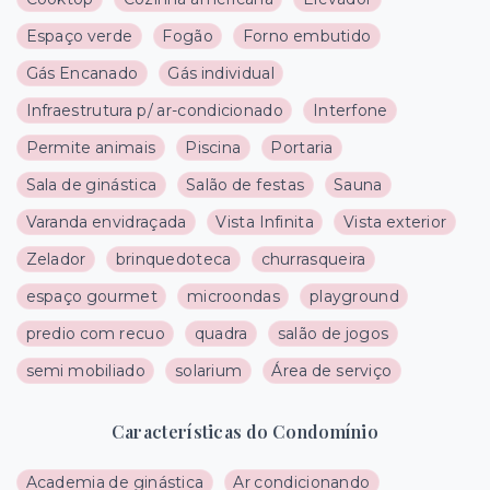
Espaço verde
Fogão
Forno embutido
Gás Encanado
Gás individual
Infraestrutura p/ ar-condicionado
Interfone
Permite animais
Piscina
Portaria
Sala de ginástica
Salão de festas
Sauna
Varanda envidraçada
Vista Infinita
Vista exterior
Zelador
brinquedoteca
churrasqueira
espaço gourmet
microondas
playground
predio com recuo
quadra
salão de jogos
semi mobiliado
solarium
Área de serviço
Características do Condomínio
Academia de ginástica
Ar condicionando