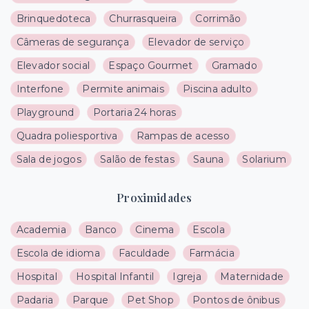
Brinquedoteca
Churrasqueira
Corrimão
Câmeras de segurança
Elevador de serviço
Elevador social
Espaço Gourmet
Gramado
Interfone
Permite animais
Piscina adulto
Playground
Portaria 24 horas
Quadra poliesportiva
Rampas de acesso
Sala de jogos
Salão de festas
Sauna
Solarium
Proximidades
Academia
Banco
Cinema
Escola
Escola de idioma
Faculdade
Farmácia
Hospital
Hospital Infantil
Igreja
Maternidade
Padaria
Parque
Pet Shop
Pontos de ônibus