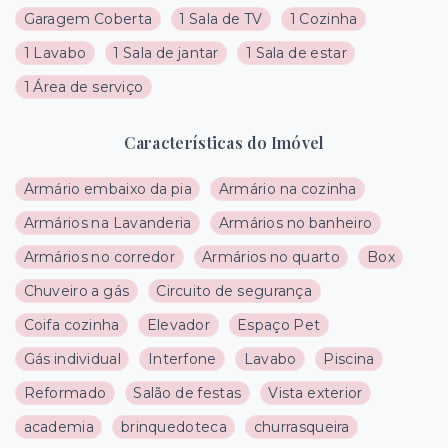
Garagem Coberta
1 Sala de TV
1 Cozinha
1 Lavabo
1 Sala de jantar
1 Sala de estar
1 Área de serviço
Características do Imóvel
Armário embaixo da pia
Armário na cozinha
Armários na Lavanderia
Armários no banheiro
Armários no corredor
Armários no quarto
Box
Chuveiro a gás
Circuito de segurança
Coifa cozinha
Elevador
Espaço Pet
Gás individual
Interfone
Lavabo
Piscina
Reformado
Salão de festas
Vista exterior
academia
brinquedoteca
churrasqueira