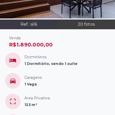
Ref.:
sil6
20
fotos
Venda
R$1.890.000,00
Dormitórios
1 Dormitório, sendo 1 suíte
Garagens
1 Vaga
Área Privativa
123 m²