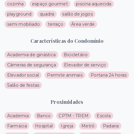
cozinha
espaço gourmet
piscina aquecida
playground
quadra
salão de jogos
semi mobiliado
terraço
Área verde
Características do Condomínio
Academia de ginástica
Bicicletário
Câmeras de segurança
Elevador de serviço
Elevador social
Permite animais
Portaria 24 horas
Salão de festas
Proximidades
Academia
Banco
CPTM - TREM
Escola
Farmácia
Hospital
Igreja
Metrô
Padaria