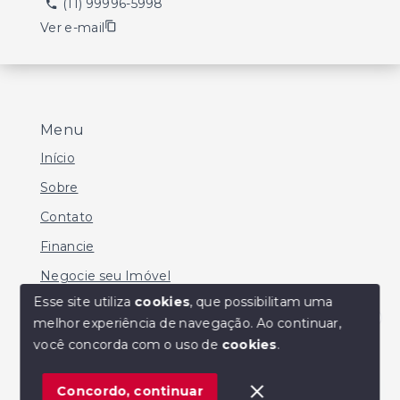
(11) 99996-5998
Ver e-mail
Menu
Início
Sobre
Contato
Financie
Negocie seu Imóvel
Esse site utiliza
cookies
, que possibilitam uma
melhor experiência de navegação.
Ao continuar,
Olá! Estamos disponíveis para te ajudar.
você concorda com o uso de
cookies
.
© Copyright 2026 - MARIO SERGIO DE SOUZA -
Todos os direitos reservados
Concordo, continuar
SITE PARA IMOBILIARIA