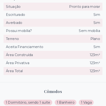
Situação
Pronto para morar
Escriturado
Sim
Averbado
Sim
Possui mobília?
Sem mobília
Terreno
Plano
Aceita Financiamento
Sim
Área Construída
123m²
Área Privativa
123m²
Área Total
123m²
Cômodos
1 Dormitório, sendo 1 suíte
1 Banheiro
1 Vaga