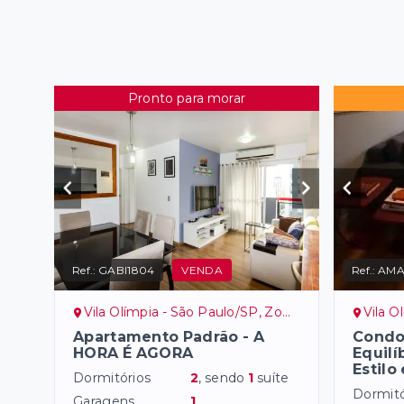
Pronto para morar
Ref.:
GABI1804
VENDA
Ref.:
AMA
Vila Olímpia - São Paulo/SP, Zona Sul
Vila Ol
Apartamento Padrão - A
Condo
HORA É AGORA
Equilí
Estilo
Dormitórios
2
, sendo
1
suíte
Dormitó
Garagens
1