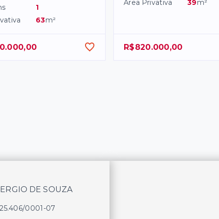
Área Privativa
39
m²
ns
1
vativa
63
m²
0.000,00
R$820.000,00
SERGIO DE SOUZA
625.406/0001-07