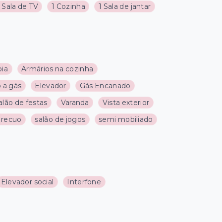
1 Sala de TV
1 Cozinha
1 Sala de jantar
pia
Armários na cozinha
 a gás
Elevador
Gás Encanado
alão de festas
Varanda
Vista exterior
 recuo
salão de jogos
semi mobiliado
Elevador social
Interfone