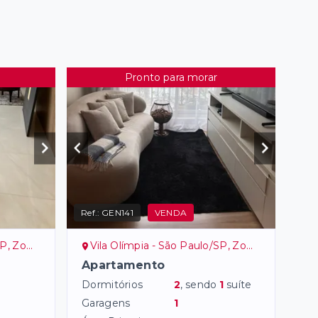
Pronto para morar
Ref.:
GEN141
VENDA
ona Sul
Vila Olímpia - São Paulo/SP, Zona Sul
Apartamento
Dormitórios
2
, sendo
1
suíte
Garagens
1