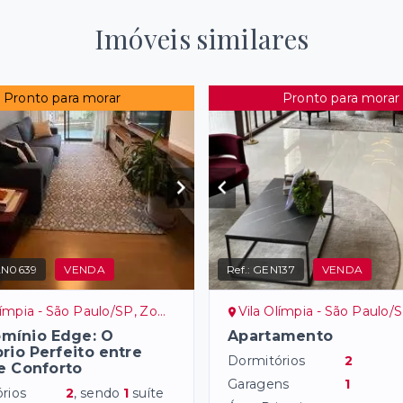
Imóveis similares
Pronto para morar
Pronto para morar
N0639
VENDA
Ref.:
GEN137
VENDA
ímpia - São Paulo/SP, Zona Sul
Vila Olímpia - São Paulo/SP, Z
mínio Edge: O
Apartamento
brio Perfeito entre
Dormitórios
2
 e Conforto
Garagens
1
rios
2
, sendo
1
suíte