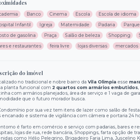
oximidades
cademia
Banco
Cinema
Escola
Escola de idioma
spital Infantil
Igreja
Maternidade
Padaria
Parque
osto de gasolina
Praça
Salão de beleza
Shopping
res e restaurantes
feira livre
lojas diversas
mercados
scrição do imóvel
alizado no tradicional e nobre bairro da
Vila Olimpia
esse
mar
a planta funcional com
2 quartos com armários embutidos
,
inha com armários planejados, área de serviço e 1 vaga de ga
modidade que o futuro morador busca.
ondomínio por sua vez tem itens de lazer como salão de festa
 encanado e sistema de vigilância com câmera e portaria 24 h
ntorno é farto em comércio e serviço com padarias, bares e re
pitais, lojas de rua, rede bancária, Shoppings, farta opção de t
nidas como Hélio Pelegrino, Brigadeiro Faria Lima, Juscelino