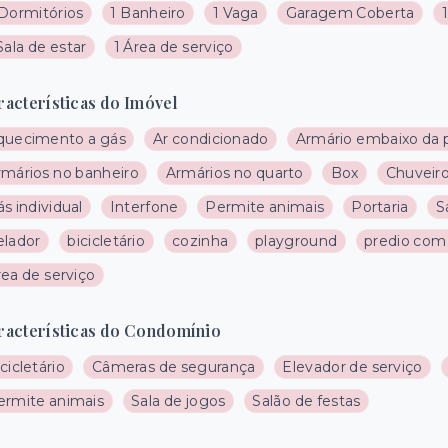
 Dormitórios
1 Banheiro
1 Vaga
Garagem Coberta
Sala de estar
1 Área de serviço
racterísticas do Imóvel
quecimento a gás
Ar condicionado
Armário embaixo da 
rmários no banheiro
Armários no quarto
Box
Chuveiro
s individual
Interfone
Permite animais
Portaria
S
elador
bicicletário
cozinha
playground
predio com
ea de serviço
racterísticas do Condomínio
cicletário
Câmeras de segurança
Elevador de serviço
ermite animais
Sala de jogos
Salão de festas