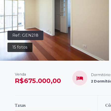
Ref.:
GEN218
15
fotos
Venda
Dormitório
R$675.000,00
2 Dormitó
Taxas
Cô