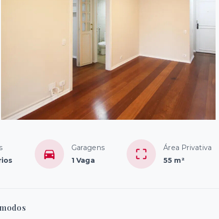
s
Garagens
Área Privativa
rios
1 Vaga
55 m²
modos