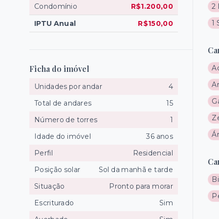
Condomínio
R$1.200,00
2
1 
IPTU Anual
R$150,00
Ca
Ficha do imóvel
A
A
Unidades por andar
4
Gá
Total de andares
15
Z
Número de torres
1
Ár
Idade do imóvel
36 anos
Perfil
Residencial
Ca
Posição solar
Sol da manhã e tarde
Bi
Situação
Pronto para morar
P
Escriturado
Sim