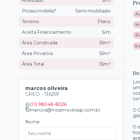
Averbado
Sim
Pr
Possui mobília?
Semi-mobiliado
A
Terreno
Plano
Ho
Aceita Financiamento
Sim
P
Área Construída
55m²
ba
Área Privativa
55m²
Área Total
55m²
De
Loc
um
marcos oliveira
coz
CRECI -
136259
co
(11) 98048-8026
marcos@mssimoveissp.com.br
O C
gás
Nome
O e
hos
ave