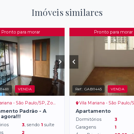
Imóveis similares
Pronto para morar
Pronto para morar
I1469
VENDA
Ref.:
GABI1445
VENDA
riana - São Paulo/SP, Zona Sul
Vila Mariana - São Paulo/SP, Z
amento Padrão - A
Apartamento
 agora!!!
Dormitórios
3
rios
3
, sendo
1
suíte
Garagens
1
ns
2