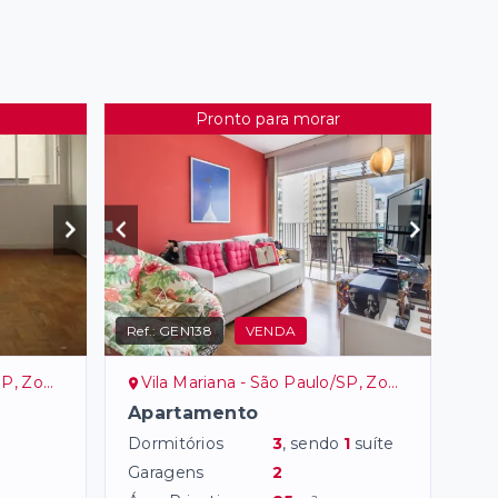
Pronto para morar
Ref.:
GEN138
VENDA
ona Sul
Vila Mariana - São Paulo/SP, Zona Sul
Apartamento
Dormitórios
3
, sendo
1
suíte
Garagens
2