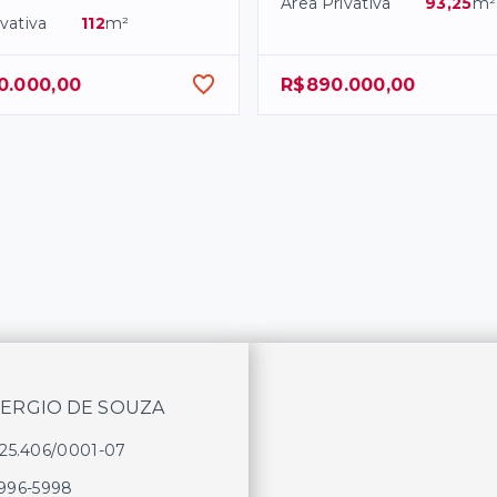
Área Privativa
93,25
m²
vativa
112
m²
0.000,00
R$890.000,00
SERGIO DE SOUZA
625.406/0001-07
9996-5998