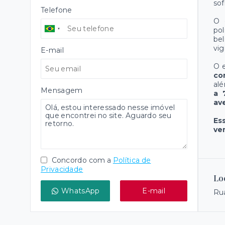
sof
Telefone
O 
po
bel
vig
E-mail
O e
co
alé
Mensagem
a 
av
Es
ve
Concordo com a
Política de
Privacidade
Lo
WhatsApp
E-mail
Rua