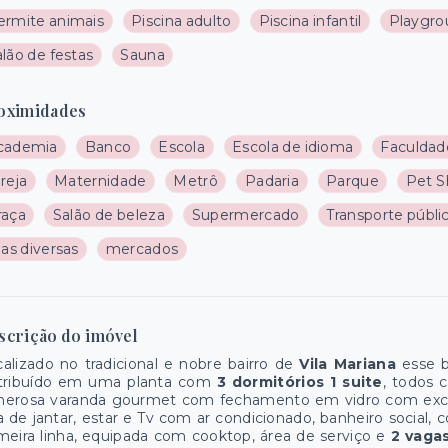
ermite animais
Piscina adulto
Piscina infantil
Playgro
lão de festas
Sauna
oximidades
cademia
Banco
Escola
Escola de idioma
Faculdad
reja
Maternidade
Metrô
Padaria
Parque
Pet 
raça
Salão de beleza
Supermercado
Transporte públi
jas diversas
mercados
scrição do imóvel
alizado no tradicional e nobre bairro de
Vila Mariana
esse b
stribuído em uma planta com
3 dormitórios 1 suite
, todos 
nerosa varanda gourmet com fechamento em vidro com exce
a de jantar, estar e Tv com ar condicionado, banheiro social,
meira linha, equipada com cooktop, área de serviço e
2 vaga