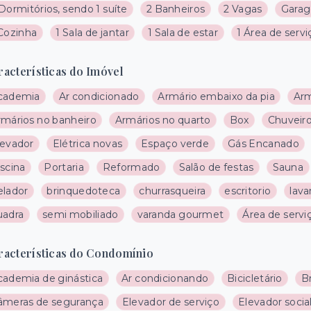
Dormitórios, sendo 1 suíte
2 Banheiros
2 Vagas
Garag
 Cozinha
1 Sala de jantar
1 Sala de estar
1 Área de servi
racterísticas do Imóvel
cademia
Ar condicionado
Armário embaixo da pia
Arm
rmários no banheiro
Armários no quarto
Box
Chuveiro
levador
Elétrica novas
Espaço verde
Gás Encanado
scina
Portaria
Reformado
Salão de festas
Sauna
elador
brinquedoteca
churrasqueira
escritorio
lava
uadra
semi mobiliado
varanda gourmet
Área de servi
racterísticas do Condomínio
cademia de ginástica
Ar condicionando
Bicicletário
B
âmeras de segurança
Elevador de serviço
Elevador socia