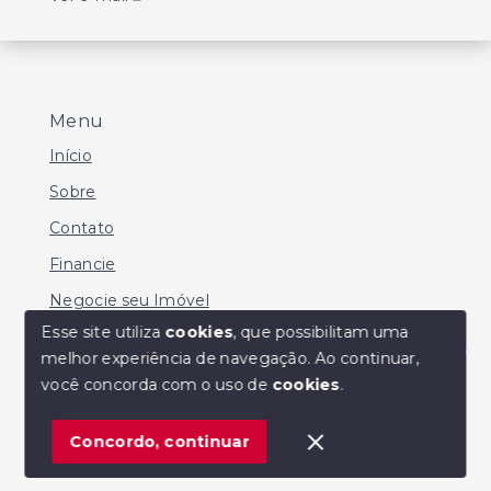
Menu
Início
Sobre
Contato
Financie
Negocie seu Imóvel
Esse site utiliza
cookies
, que possibilitam uma
melhor experiência de navegação.
Ao continuar,
Olá! Estamos disponíveis para te ajudar.
você concorda com o uso de
cookies
.
© Copyright 2026 - MARIO SERGIO DE SOUZA -
Todos os direitos reservados
Concordo, continuar
SITE PARA IMOBILIARIA