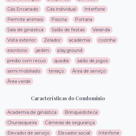
Gás Encanado
Gás individual
Interfone
Permite animais
Piscina
Portaria
Sala de ginástica
Salão de festas
Varanda
Vista exterior
Zelador
academia
cozinha
escritorio
jardim
playground
predio com recuo
quadra
salão de jogos
semi mobiliado
terraço
Área de serviço
Área verde
Características do Condomínio
Academia de ginástica
Brinquedoteca
Churrasqueira
Câmeras de segurança
Elevador de serviço
Elevador social
Interfone