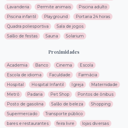
Lavanderia
Permite animais
Piscina adulto
Piscina infantil
Playground
Portaria 24 horas
Quadra poliesportiva
Sala de jogos
Salão de festas
Sauna
Solarium
Proximidades
Academia
Banco
Cinema
Escola
Escola de idioma
Faculdade
Farmácia
Hospital
Hospital Infantil
Igreja
Maternidade
Metrô
Padaria
Pet Shop
Pontos de ônibus
Posto de gasolina
Salão de beleza
Shopping
Supermercado
Transporte público
bares e restaurantes
feira livre
lojas diversas