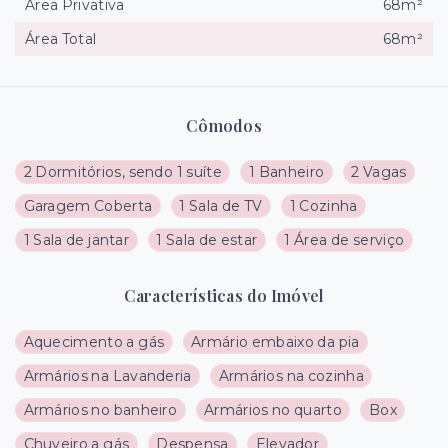
Área Privativa
68m²
Área Total
68m²
Cômodos
2 Dormitórios, sendo 1 suíte
1 Banheiro
2 Vagas
Garagem Coberta
1 Sala de TV
1 Cozinha
1 Sala de jantar
1 Sala de estar
1 Área de serviço
Características do Imóvel
Aquecimento a gás
Armário embaixo da pia
Armários na Lavanderia
Armários na cozinha
Armários no banheiro
Armários no quarto
Box
Chuveiro a gás
Despensa
Elevador