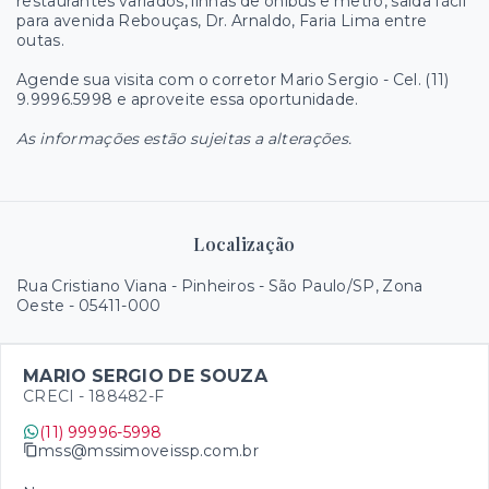
restaurantes variados, linhas de ônibus e metrô, saída fácil
para avenida Rebouças, Dr. Arnaldo, Faria Lima entre
outas.
Agende sua visita com o corretor Mario Sergio - Cel. (11)
9.9996.5998 e aproveite essa oportunidade.
As informações estão sujeitas a alterações.
Localização
Rua Cristiano Viana - Pinheiros - São Paulo/SP, Zona
Oeste
- 05411-000
MARIO SERGIO DE SOUZA
CRECI -
188482-F
(11) 99996-5998
mss@mssimoveissp.com.br