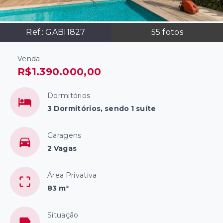
Ref.:
GABI1827
55
fotos
Venda
R$1.390.000,00
Dormitórios
3 Dormitórios, sendo 1 suíte
Garagens
2 Vagas
Área Privativa
83 m²
Situação