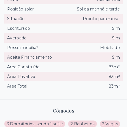
Posição solar
Sol da manhã e tarde
Situação
Pronto para morar
Escriturado
Sim
Averbado
Sim
Possui mobília?
Mobiliado
Aceita Financiamento
Sim
Área Construída
83m²
Área Privativa
83m²
Área Total
83m²
Cômodos
3 Dormitórios, sendo 1 suíte
2 Banheiros
2 Vagas