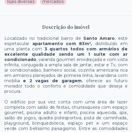
lojas diversas
mercados
Descrição do imóvel
Localizado no tradicional bairro de
Santo Amaro
, este
espetacular
apartamento com 83m²,
distribuído em
uma planta com
3 quartos todos com armários de
excelente qualidade sendo um 1 suíte com ar
condicionado
, varanda gourmet envidraçada e com vista
infinita, conjugada a ampla sala de jantar, estar e Tv, com
ar condicionadao, banheiro social, cozinha americana rica
em armários planejados de primeira linha, lavanderia com
mobília
e 2 vagas de garagem
, oferece ao futuro
morador todo o conforto e comodidade que deseja e
procura.
O edifício por sua vez conta com uma área de lazer
completa com salão de festas, churrasqueira com espaço
gourmet, piscina adulto e infanti, piscina aquecida, spa,
salão de jogos, quadra poliesportiva, pista de caminhada,
playground, brinquedoteca, espaço pet e um espaço
verde com belíssimo paisagismo. Entre as comodidades