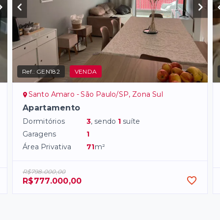
Ref.:
GEN182
VENDA
Santo Amaro - São Paulo/SP, Zona Sul
Apartamento
Dormitórios
3
, sendo
1
suíte
Garagens
1
Área Privativa
71
m²
R$798.000,00
R$777.000,00