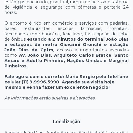
estão gás encanado, piso tátil, rampa de acesso e sistema
de vigilância e segurança com câmeras e portaria 24
horas.
O entorno é rico em comércio e serviços com padarias,
bares, restaurantes, escolas, farmácias, hospitais,
faculdades, rede bancária, feira livre, farta opção de linha
de ônibus
estando a 2 minutos do terminal João Dias
e estações de metrô Giovanni Gronchi e estação
João Dias da Cptm
, acesso a importantes avenidas
como
Av. João Dias, Arquiteto Carlos Bratke, Santo
Amaro e Adolfo Pinheiro, Nações Unidas e Marginal
Pinheiros
.
Fale agora com o corretor Mario Sergio pelo telefone
celular (11) 9.9996.5998. Agende sua visita hoje
mesmo e venha fazer um excelente negócio!
As informações estão sujeitas a alterações.
Localização
Avenida João Dias - Santo Amaro - São Paulo/SP, Zona Sul