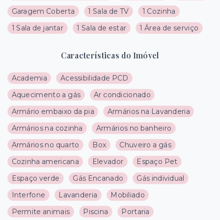
Garagem Coberta
1 Sala de TV
1 Cozinha
1 Sala de jantar
1 Sala de estar
1 Área de serviço
Características do Imóvel
Academia
Acessibilidade PCD
Aquecimento a gás
Ar condicionado
Armário embaixo da pia
Armários na Lavanderia
Armários na cozinha
Armários no banheiro
Armários no quarto
Box
Chuveiro a gás
Cozinha americana
Elevador
Espaço Pet
Espaço verde
Gás Encanado
Gás individual
Interfone
Lavanderia
Mobiliado
Permite animais
Piscina
Portaria