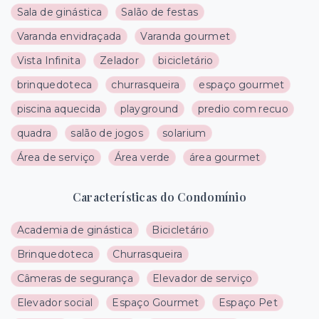
Sala de ginástica
Salão de festas
Varanda envidraçada
Varanda gourmet
Vista Infinita
Zelador
bicicletário
brinquedoteca
churrasqueira
espaço gourmet
piscina aquecida
playground
predio com recuo
quadra
salão de jogos
solarium
Área de serviço
Área verde
área gourmet
Características do Condomínio
Academia de ginástica
Bicicletário
Brinquedoteca
Churrasqueira
Câmeras de segurança
Elevador de serviço
Elevador social
Espaço Gourmet
Espaço Pet