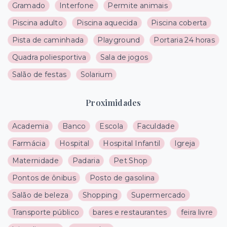
Gramado
Interfone
Permite animais
Piscina adulto
Piscina aquecida
Piscina coberta
Pista de caminhada
Playground
Portaria 24 horas
Quadra poliesportiva
Sala de jogos
Salão de festas
Solarium
Proximidades
Academia
Banco
Escola
Faculdade
Farmácia
Hospital
Hospital Infantil
Igreja
Maternidade
Padaria
Pet Shop
Pontos de ônibus
Posto de gasolina
Salão de beleza
Shopping
Supermercado
Transporte público
bares e restaurantes
feira livre