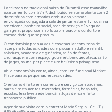
Localizado no tradicional bairro do Butantã esse maravilho
apartamento com 57m², distribuído em uma planta com 2
dormitórios com armários embutidos, varanda
envidraçada conjugada a sala de jantar, estar e Tv , cozinha
americana, banheiro social, área de serviço e 1 vaga de
garagem, proporciona ao futuro morador o conforto e
comodidade que se procura.
O condomínio por sua vez é espetacular com itens de
lazer para todas as idades com pisciana adulto e infantil,
solarium, academia de ginástica, salão de festas,
churrasqueira com espaço gourmet, brinquedoteca, salão
de jogos, sauna, pet place e um belíssimo paisagismo.
Ah! o condomínio conta, ainda, com um funcional Market
Place para as pequenas necessidades.
O entorno é farto em comércio e serviço com padarias,
bares e restaurantes, mercados, farmácias, hospitais,
escolas, feira livre, rede bancária, lojas de rua e farto
transporte público.
Agende sua visita com o corretor Mario Sergio - Cel. (11)
9.9996.5998 e venha fazer um excelente negócio.