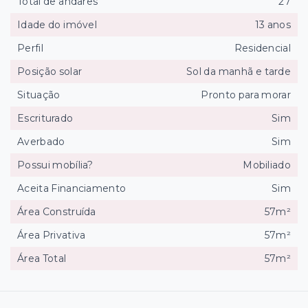
Total de andares
27
Idade do imóvel
13 anos
Perfil
Residencial
Posição solar
Sol da manhã e tarde
Situação
Pronto para morar
Escriturado
Sim
Averbado
Sim
Possui mobília?
Mobiliado
Aceita Financiamento
Sim
Área Construída
57m²
Área Privativa
57m²
Área Total
57m²