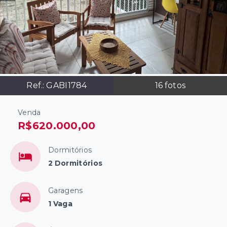
Ref.:
GABI1784
16
fotos
Venda
R$620.000,00
Dormitórios
2 Dormitórios
Garagens
1 Vaga