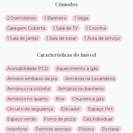
Cômodos
2 Dormitórios
1 Banheiro
1 Vaga
Garagem Coberta
1 Sala de TV
1 Cozinha
1 Sala de jantar
1 Sala de estar
1 Área de serviço
Características do Imóvel
Acessibilidade PCD
Aquecimento a gás
Armário embaixo da pia
Armários na Lavanderia
Armários na cozinha
Armários no banheiro
Armários no quarto
Box
Chuveiro a gás
Circuito de segurança
Elevador
Espaço Pet
Espaço verde
Forno de pizza
Gás individual
Interfone
Permite animais
Piscina
Portaria