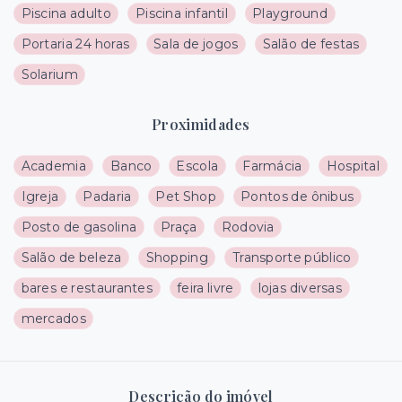
Piscina adulto
Piscina infantil
Playground
Portaria 24 horas
Sala de jogos
Salão de festas
Solarium
Proximidades
Academia
Banco
Escola
Farmácia
Hospital
Igreja
Padaria
Pet Shop
Pontos de ônibus
Posto de gasolina
Praça
Rodovia
Salão de beleza
Shopping
Transporte público
bares e restaurantes
feira livre
lojas diversas
mercados
Descrição do imóvel