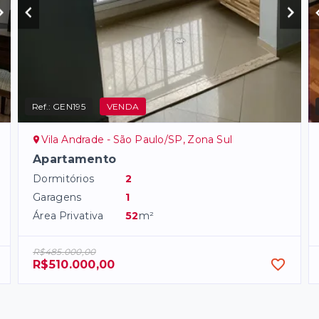
Ref.:
GEN195
VENDA
Vila Andrade - São Paulo/SP, Zona Sul
Apartamento
Dormitórios
2
Garagens
1
Área Privativa
52
m²
R$485.000,00
R$510.000,00