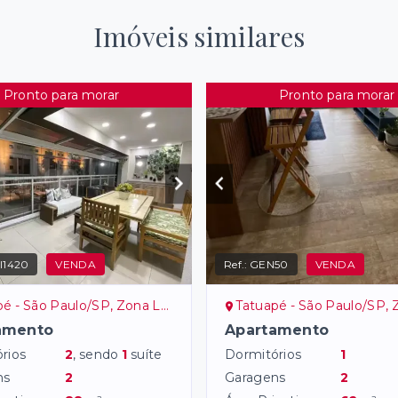
Imóveis similares
Pronto para morar
Pronto para morar
I1420
VENDA
Ref.:
GEN50
VENDA
é - São Paulo/SP, Zona Leste
Tatuapé - São Paulo/SP, Zon
amento
Apartamento
rios
2
, sendo
1
suíte
Dormitórios
1
ns
2
Garagens
2