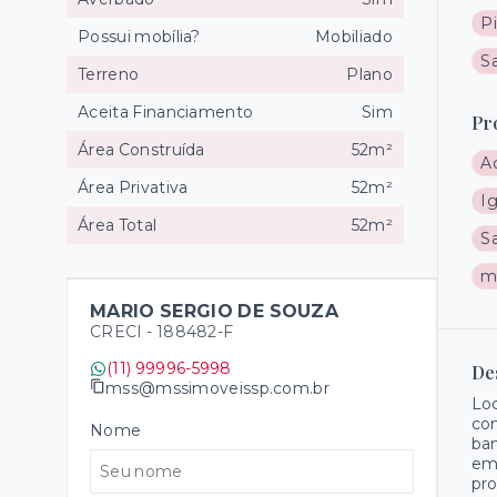
Pi
Possui mobília?
Mobiliado
Sa
Terreno
Plano
Aceita Financiamento
Sim
Pr
Área Construída
52m²
A
Área Privativa
52m²
Ig
Área Total
52m²
S
m
MARIO SERGIO DE SOUZA
CRECI -
188482-F
(11) 99996-5998
De
mss@mssimoveissp.com.br
Loc
com
Nome
ban
emb
pro