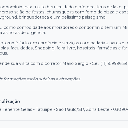
ondomínio esta muito bem cuidado e oferece itens de lazer para
eroso salão de festas, churrasqueira com forno de pizza e espa
yground, brinquedoteca e um belíssimo paisagismo.
.... como comodidade aos moradores o condomínio tem um Mi
a as horas de urgência.
ntorno é farto em comércio e serviços com padarias, bares e re
olas, faculdades, Shopping, feira-livre, hospitais, farmácias e f
bus.
nde sua visita com o corretor Mário Sergio - Cel. (11) 9.9996.
informações estão sujeitas a alterações.
calização
 Tenente Gelás - Tatuapé - São Paulo/SP, Zona Leste
- 03090