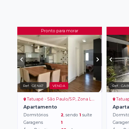
Pronto para morar
Ref.:
GEN47
VENDA
Ref.:
GAB
Tatuapé - São Paulo/SP, Zona Leste
Tatuap
Apartamento
Apart
Dormitórios
2
, sendo
1
suíte
Dormitó
Garagens
1
Garage