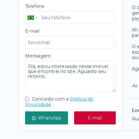
Telefone
O c
gen
pla
Ah
E-mail
par
O e
esc
Mensagem
ôni
Age
As 
Concordo com a
Política de
Privacidade
Lo
WhatsApp
E-mail
Rua