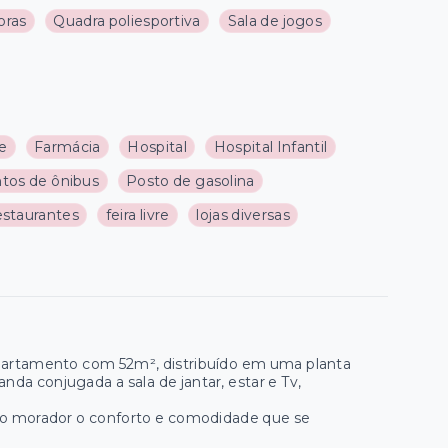
oras
Quadra poliesportiva
Sala de jogos
e
Farmácia
Hospital
Hospital Infantil
tos de ônibus
Posto de gasolina
estaurantes
feira livre
lojas diversas
apartamento com 52m², distribuído em uma planta
da conjugada a sala de jantar, estar e Tv,
uro morador o conforto e comodidade que se