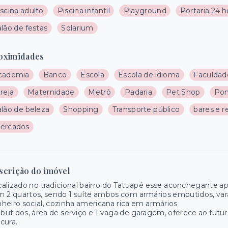
scina adulto
Piscina infantil
Playground
Portaria 24 h
lão de festas
Solarium
oximidades
cademia
Banco
Escola
Escola de idioma
Faculdad
reja
Maternidade
Metrô
Padaria
Pet Shop
Pon
alão de beleza
Shopping
Transporte público
bares e r
ercados
scrição do imóvel
alizado no tradicional bairro do Tatuapé esse aconchegante 
 2 quartos, sendo 1 suíte ambos com armários embutidos, varan
heiro social, cozinha americana rica em armários
utidos, área de serviço e 1 vaga de garagem, oferece ao fut
cura.