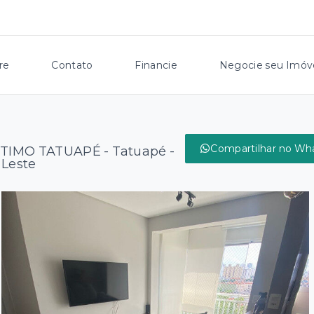
re
Contato
Financie
Negocie seu Imóv
Compartilhar no Wh
TTIMO TATUAPÉ -
Tatuapé -
 Leste