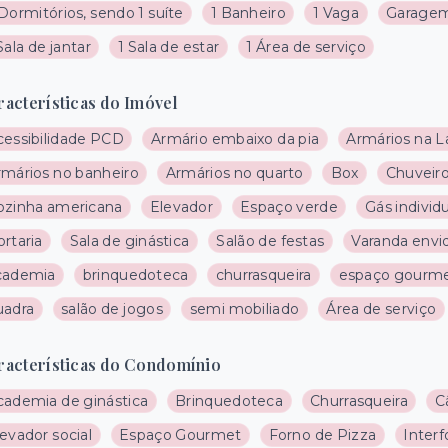
Dormitórios, sendo 1 suíte
1 Banheiro
1 Vaga
Garagem
Sala de jantar
1 Sala de estar
1 Área de serviço
racterísticas do Imóvel
cessibilidade PCD
Armário embaixo da pia
Armários na L
rmários no banheiro
Armários no quarto
Box
Chuveiro
ozinha americana
Elevador
Espaço verde
Gás individ
rtaria
Sala de ginástica
Salão de festas
Varanda envi
cademia
brinquedoteca
churrasqueira
espaço gourm
uadra
salão de jogos
semi mobiliado
Área de serviço
racterísticas do Condomínio
cademia de ginástica
Brinquedoteca
Churrasqueira
C
evador social
Espaço Gourmet
Forno de Pizza
Inter