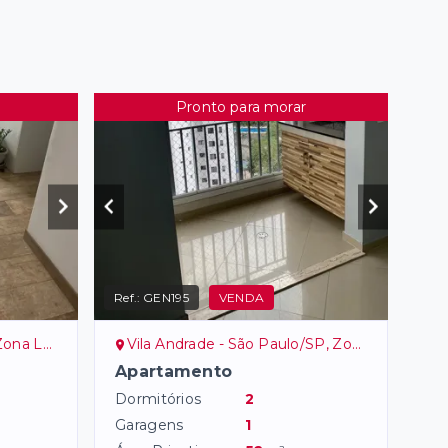
Pronto para morar
Ref.:
GEN195
VENDA
a Leste
Vila Andrade - São Paulo/SP, Zona Sul
Apartamento
Dormitórios
2
Garagens
1