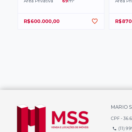
Área Privativa
69
m²
Área Pri
R$600.000,00
R$870
MARIO 
CPF
-
36.
(11) 9