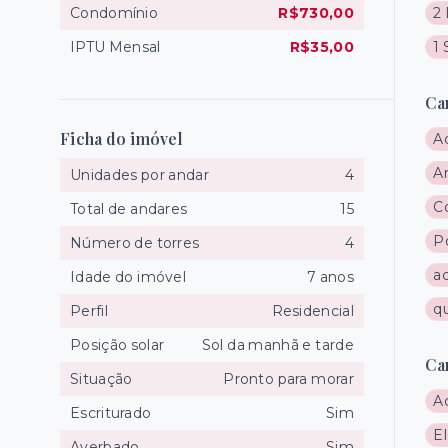
Condomínio
R$730,00
2 
IPTU Mensal
R$35,00
1 
Ca
Ficha do imóvel
A
A
Unidades por andar
4
C
Total de andares
15
Po
Número de torres
4
a
Idade do imóvel
7 anos
q
Perfil
Residencial
Posição solar
Sol da manhã e tarde
Ca
Situação
Pronto para morar
A
Escriturado
Sim
El
Averbado
Sim