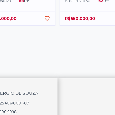
vativa
88
m²
Área Privativa
62
m²
.000,00
R$550.000,00
SERGIO DE SOUZA
625.406/0001-07
9996-5998