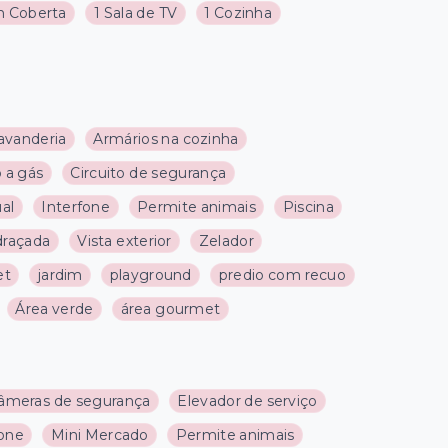
 Coberta
1 Sala de TV
1 Cozinha
avanderia
Armários na cozinha
 a gás
Circuito de segurança
ual
Interfone
Permite animais
Piscina
draçada
Vista exterior
Zelador
et
jardim
playground
predio com recuo
Área verde
área gourmet
âmeras de segurança
Elevador de serviço
fone
Mini Mercado
Permite animais