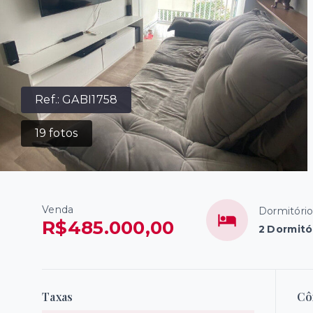
Ref.:
GABI1758
19
fotos
Venda
Dormitóri
R$485.000,00
2 Dormitór
Taxas
Cô