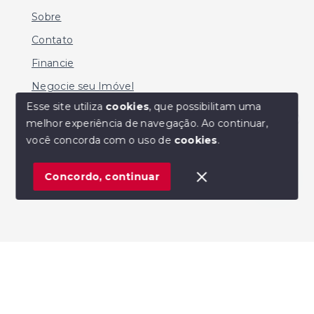
Sobre
Contato
Financie
Negocie seu Imóvel
Esse site utiliza
cookies
, que possibilitam uma
melhor experiência de navegação.
Ao continuar,
Olá! Estamos disponíveis para te ajudar.
você concorda com o uso de
cookies
.
© Copyright 2026 - MARIO SERGIO DE SOUZA -
Todos os direitos reservados
Concordo, continuar
SITE PARA IMOBILIARIA
Início
Histórico
Favoritos