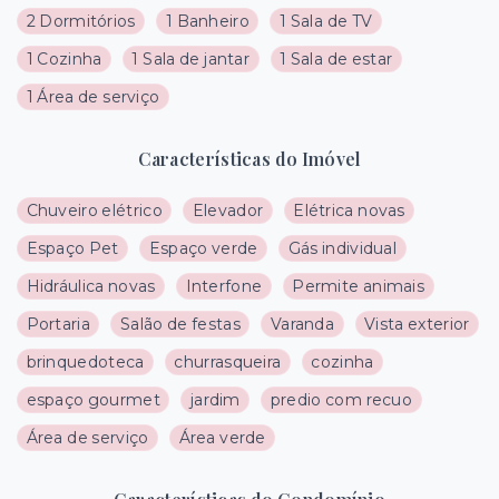
2 Dormitórios
1 Banheiro
1 Sala de TV
1 Cozinha
1 Sala de jantar
1 Sala de estar
1 Área de serviço
Características do Imóvel
Chuveiro elétrico
Elevador
Elétrica novas
Espaço Pet
Espaço verde
Gás individual
Hidráulica novas
Interfone
Permite animais
Portaria
Salão de festas
Varanda
Vista exterior
brinquedoteca
churrasqueira
cozinha
espaço gourmet
jardim
predio com recuo
Área de serviço
Área verde