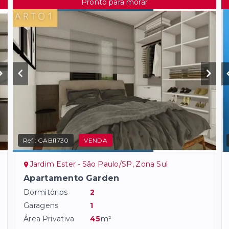
Pronto para morar
Ref.:
GABI1730
VENDA
Jardim Ester - São Paulo/SP, Zona Sul
Apartamento Garden
Dormitórios
2
Garagens
1
Área Privativa
45
m²