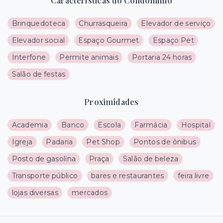
Características do Condomínio
Brinquedoteca
Churrasqueira
Elevador de serviço
Elevador social
Espaço Gourmet
Espaço Pet
Interfone
Permite animais
Portaria 24 horas
Salão de festas
Proximidades
Academia
Banco
Escola
Farmácia
Hospital
Igreja
Padaria
Pet Shop
Pontos de ônibus
Posto de gasolina
Praça
Salão de beleza
Transporte público
bares e restaurantes
feira livre
lojas diversas
mercados