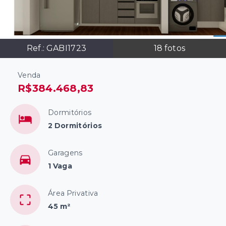
Ref.:
GABI1723
18
fotos
Venda
R$384.468,83
Dormitórios
2 Dormitórios
Garagens
1 Vaga
Área Privativa
45 m²