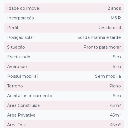
Idade do imóvel
2 anos
Incorporação
M&R
Perfil
Residencial
Posição solar
Sol da manhã e tarde
Situação
Pronto para morar
Escriturado
Sim
Averbado
Sim
Possui mobília?
Sem mobília
Terreno
Plano
Aceita Financiamento
Sim
Área Construída
45m²
Área Privativa
45m²
Área Total
45m²