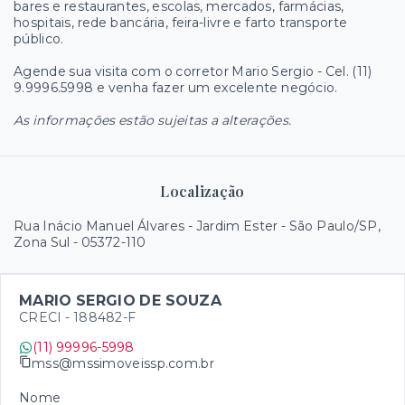
bares e restaurantes, escolas, mercados, farmácias,
hospitais, rede bancária, feira-livre e farto transporte
público.
Agende sua visita com o corretor Mario Sergio - Cel. (11)
9.9996.5998 e venha fazer um excelente negócio.
As informações estão sujeitas a alterações.
Localização
Rua Inácio Manuel Álvares - Jardim Ester - São Paulo/SP,
Zona Sul
- 05372-110
MARIO SERGIO DE SOUZA
CRECI -
188482-F
(11) 99996-5998
mss@mssimoveissp.com.br
Nome