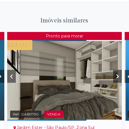
Imóveis similares
Pronto para morar
Ref.:
GABI1730
VENDA
Jardim Ester - São Paulo/SP, Zona Sul