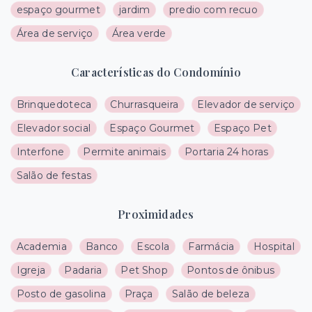
espaço gourmet
jardim
predio com recuo
Área de serviço
Área verde
Características do Condomínio
Brinquedoteca
Churrasqueira
Elevador de serviço
Elevador social
Espaço Gourmet
Espaço Pet
Interfone
Permite animais
Portaria 24 horas
Salão de festas
Proximidades
Academia
Banco
Escola
Farmácia
Hospital
Igreja
Padaria
Pet Shop
Pontos de ônibus
Posto de gasolina
Praça
Salão de beleza