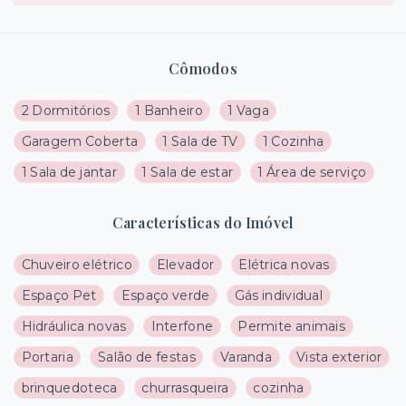
Cômodos
2 Dormitórios
1 Banheiro
1 Vaga
Garagem Coberta
1 Sala de TV
1 Cozinha
1 Sala de jantar
1 Sala de estar
1 Área de serviço
Características do Imóvel
Chuveiro elétrico
Elevador
Elétrica novas
Espaço Pet
Espaço verde
Gás individual
Hidráulica novas
Interfone
Permite animais
Portaria
Salão de festas
Varanda
Vista exterior
brinquedoteca
churrasqueira
cozinha