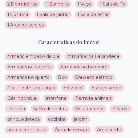
2 Dormitórios
1 Banheiro
1 Vaga
1 Sala de TV
1 Cozinha
1 Sala de jantar
1 Sala de estar
1 Área de serviço
Características do Imóvel
Armário embaixo da pia
Armários na Lavanderia
Armários na cozinha
Armários no banheiro
Armários no quarto
Box
Chuveiro elétrico
Circuito de segurança
Elevador
Espaço verde
Gás individual
Interfone
Permite animais
Portaria
Salão de festas
Vista exterior
Zelador
brinquedoteca
cozinha
jardim
predio com recuo
Área de serviço
Área verde