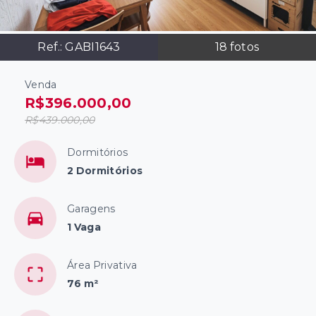
Ref.:
GABI1643
18
fotos
Venda
R$396.000,00
R$439.000,00
Dormitórios
2 Dormitórios
Garagens
1 Vaga
Área Privativa
76 m²