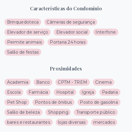
Características do Condomínio
Brinquedoteca
Câmeras de segurança
Elevador de serviço
Elevador social
Interfone
Permite animais
Portaria 24 horas
Salão de festas
Proximidades
Academia
Banco
CPTM - TREM
Cinema
Escola
Farmácia
Hospital
Igreja
Padaria
Pet Shop
Pontos de ônibus
Posto de gasolina
Salão de beleza
Shopping
Transporte público
bares e restaurantes
lojas diversas
mercados