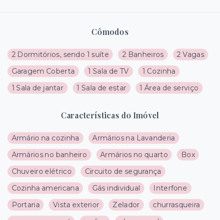
Cômodos
2 Dormitórios, sendo 1 suíte
2 Banheiros
2 Vagas
Garagem Coberta
1 Sala de TV
1 Cozinha
1 Sala de jantar
1 Sala de estar
1 Área de serviço
Características do Imóvel
Armário na cozinha
Armários na Lavanderia
Armários no banheiro
Armários no quarto
Box
Chuveiro elétrico
Circuito de segurança
Cozinha americana
Gás individual
Interfone
Portaria
Vista exterior
Zelador
churrasqueira