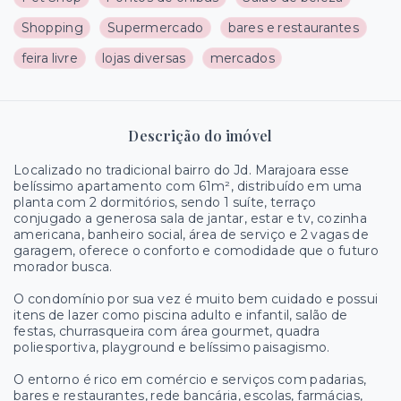
Shopping
Supermercado
bares e restaurantes
feira livre
lojas diversas
mercados
Descrição do imóvel
Localizado no tradicional bairro do Jd. Marajoara esse
belíssimo apartamento com 61m², distribuído em uma
planta com 2 dormitórios, sendo 1 suíte, terraço
conjugado a generosa sala de jantar, estar e tv, cozinha
americana, banheiro social, área de serviço e 2 vagas de
garagem, oferece o conforto e comodidade que o futuro
morador busca.
O condomínio por sua vez é muito bem cuidado e possui
itens de lazer como piscina adulto e infantil, salão de
festas, churrasqueira com área gourmet, quadra
poliesportiva, playground e belíssimo paisagismo.
O entorno é rico em comércio e serviços com padarias,
bares e restaurantes, rede bancária, escolas, farmácias,