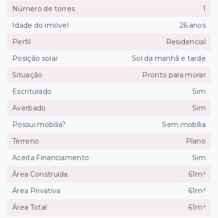
Número de torres
1
Idade do imóvel
26 anos
Perfil
Residencial
Posição solar
Sol da manhã e tarde
Situação
Pronto para morar
Escriturado
Sim
Averbado
Sim
Possui mobília?
Sem mobília
Terreno
Plano
Aceita Financiamento
Sim
Área Construída
61m²
Área Privativa
61m²
Área Total
61m²