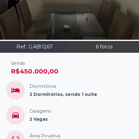
Ref.:
GABI1267
6
fotos
Venda
R$450.000,00
Dormitórios
2 Dormitórios, sendo 1 suíte
Garagens
2 Vagas
Área Privativa