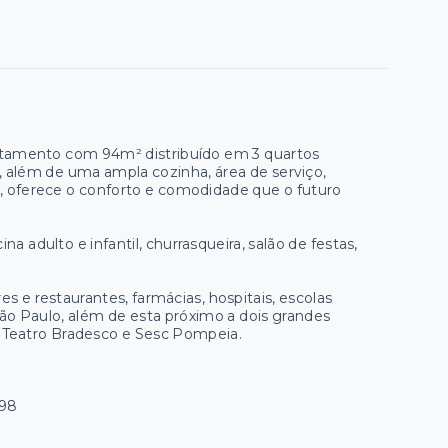
partamento com 94m² distribuído em 3 quartos
ial, além de uma ampla cozinha, área de serviço,
 oferece o conforto e comodidade que o futuro
 adulto e infantil, churrasqueira, salão de festas,
s e restaurantes, farmácias, hospitais, escolas
São Paulo, além de esta próximo a dois grandes
e Teatro Bradesco e Sesc Pompeia.
998