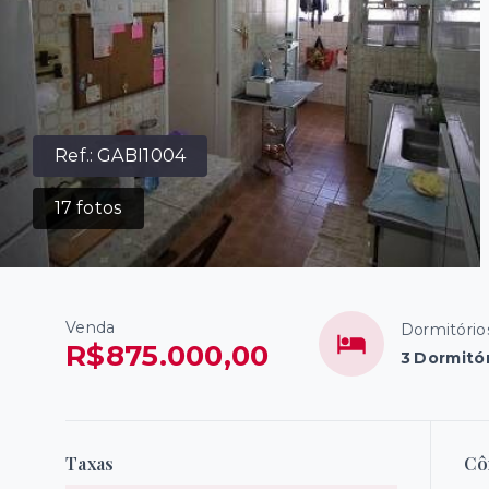
Ref.:
GABI1004
17
fotos
Venda
Dormitório
R$875.000,00
3 Dormitór
Taxas
Cô