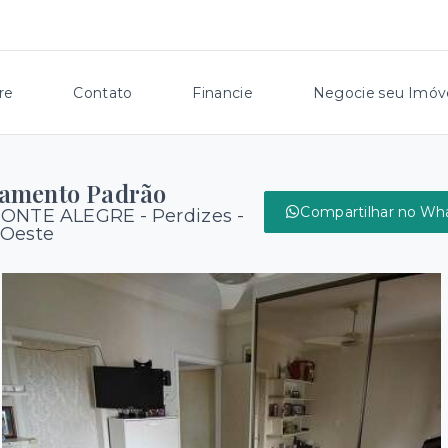
re
Contato
Financie
Negocie seu Imóv
tamento Padrão
Compartilhar no Wh
MONTE ALEGRE -
Perdizes -
 Oeste