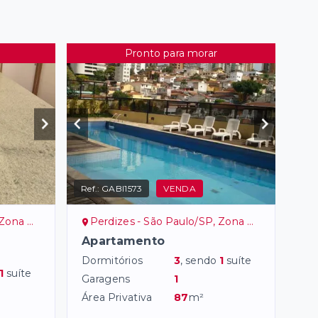
Pronto para morar
Ref.:
GABI1573
VENDA
 Oeste
Perdizes - São Paulo/SP, Zona Oeste
-
Apartamento
Dormitórios
3
, sendo
1
suíte
1
suíte
Garagens
1
Área Privativa
87
m²