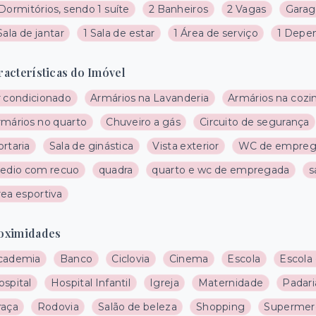
Dormitórios, sendo 1 suíte
2 Banheiros
2 Vagas
Garag
Sala de jantar
1 Sala de estar
1 Área de serviço
1 Depe
racterísticas do Imóvel
r condicionado
Armários na Lavanderia
Armários na cozi
rmários no quarto
Chuveiro a gás
Circuito de segurança
rtaria
Sala de ginástica
Vista exterior
WC de empreg
redio com recuo
quadra
quarto e wc de empregada
s
rea esportiva
oximidades
cademia
Banco
Ciclovia
Cinema
Escola
Escola
ospital
Hospital Infantil
Igreja
Maternidade
Padari
raça
Rodovia
Salão de beleza
Shopping
Supermer