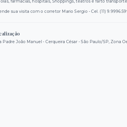
olas, farmácias, hospitais, Shoppings, teatros e farto transporte
nde sua visita com o corretor Mario Sergio - Cel. (11) 9.9996.
calização
 Padre João Manuel - Cerqueira César - São Paulo/SP, Zona O