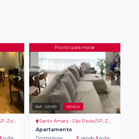
Pronto para morar
Ref.:
GEN31
VENDA
ona Sul
Santo Amaro - São Paulo/SP, Zona Sul
Apartamento
1
suíte
Dormitórios
2
, sendo
1
suíte