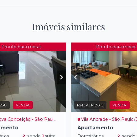
Imóveis similares
Pronto para morar
Pronto para morar
238
VENDA
Ref.:
ATM0015
VENDA
 Conceição - São Paulo/SP, Zona Sul
Vila Andrade - São Paulo/SP, Z
amento
Apartamento
rios
2
, sendo
1
suíte
Dormitórios
2
, sendo