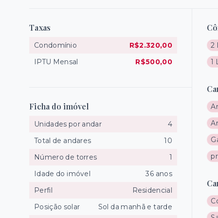
Taxas
Cô
Condomínio
R$2.320,00
2 
IPTU Mensal
R$500,00
1
Ca
Ficha do imóvel
A
A
Unidades por andar
4
Gá
Total de andares
10
p
Número de torres
1
Idade do imóvel
36 anos
Ca
Perfil
Residencial
C
Posição solar
Sol da manhã e tarde
Sa