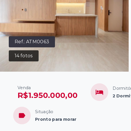
Ref.:
ATM0063
14
fotos
Venda
Dormitór
R$1.950.000,00
2 Dormi
Situação
Pronto para morar