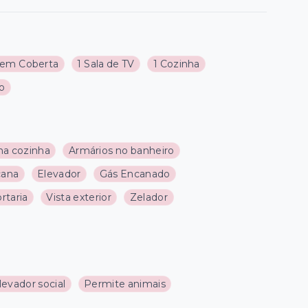
em Coberta
1 Sala de TV
1 Cozinha
ço
na cozinha
Armários no banheiro
cana
Elevador
Gás Encanado
rtaria
Vista exterior
Zelador
levador social
Permite animais