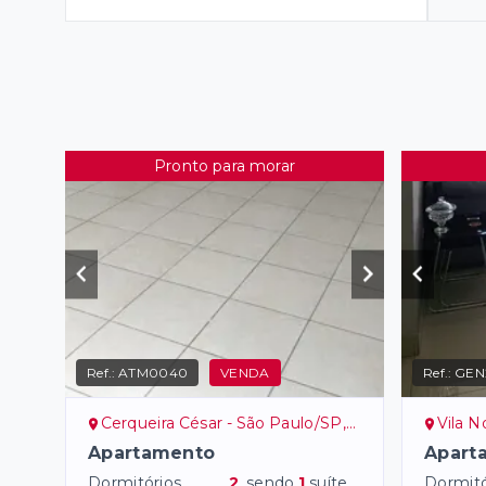
Pronto para morar
Ref.:
ATM0040
VENDA
Ref.:
GEN
Cerqueira César - São Paulo/SP, Zona Oeste
Vila Nova
Apartamento
Apart
Dormitórios
2
, sendo
1
suíte
Dormitó