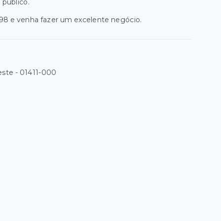
 público.
5998 e venha fazer um excelente negócio.
este
- 01411-000