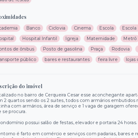
oximidades
cademia
Banco
Ciclovia
Cinema
Escola
Escola
ospital
Hospital Infantil
Igreja
Maternidade
Metrô
ontos de ônibus
Posto de gasolina
Praça
Rodovia
ransporte público
bares e restaurantes
feira livre
lojas
scrição do imóvel
alizado no bairro de Cerqueira Cesar esse aconchegante apa
 2 quartos sendo os 2 suites, todos com armários embutidos novo
inha com armários, área de serviço e 1 vaga de garagem ofer
 se procura.
ondomínio possui salão de festas, elevador e portaria 24 horas.
ntorno é farto em comércio e serviços com padarias, bares e re