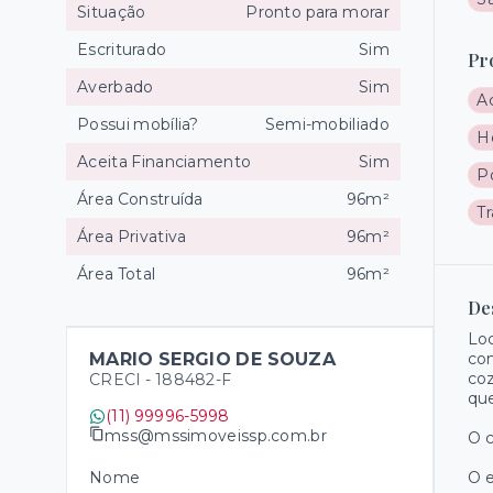
Situação
Pronto para morar
Escriturado
Sim
Pr
Averbado
Sim
A
Possui mobília?
Semi-mobiliado
H
Aceita Financiamento
Sim
P
Área Construída
96m²
T
Área Privativa
96m²
Área Total
96m²
De
Loc
MARIO SERGIO DE SOUZA
com
coz
CRECI -
188482-F
que
(11) 99996-5998
mss@mssimoveissp.com.br
O c
Nome
O e