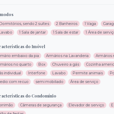
modos
Dormitórios, sendo 2 suítes
2 Banheiros
1 Vaga
Garag
 Lavabo
1 Sala de jantar
1 Sala de estar
1 Área de servi
racterísticas do Imóvel
rmário embaixo da pia
Armários na Lavanderia
Armários 
rmários no quarto
Box
Chuveiro a gás
Cozinha ameri
s individual
Interfone
Lavabo
Permite animais
Po
redio com recuo
semi mobiliado
Área de serviço
racterísticas do Condomínio
orrimão
Câmeras de segurança
Elevador de serviço
E
lão de festas