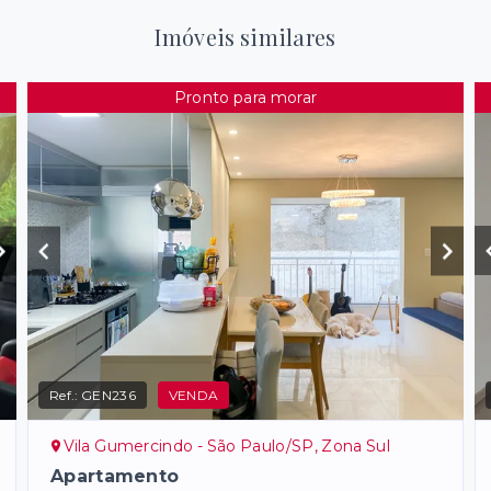
Imóveis similares
Pronto para morar
Ref.:
GEN236
VENDA
Vila Gumercindo - São Paulo/SP, Zona Sul
Apartamento