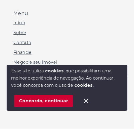
Menu
Início
Sobre
Contato
Financie
Negocie seu Imóvel
Esse site utiliza
cookies
, que possibilitam uma
melhor experiência de navegação.
Ao continuar,
Olá! Estamos disponíveis para te ajudar.
você concorda com o uso de
cookies
.
© Copyright 2026 - MARIO SERGIO DE SOUZA -
Todos os direitos reservados
Concordo, continuar
SITE PARA IMOBILIARIA