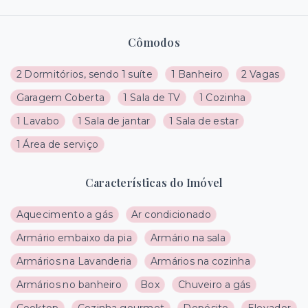
Cômodos
2 Dormitórios, sendo 1 suíte
1 Banheiro
2 Vagas
Garagem Coberta
1 Sala de TV
1 Cozinha
1 Lavabo
1 Sala de jantar
1 Sala de estar
1 Área de serviço
Características do Imóvel
Aquecimento a gás
Ar condicionado
Armário embaixo da pia
Armário na sala
Armários na Lavanderia
Armários na cozinha
Armários no banheiro
Box
Chuveiro a gás