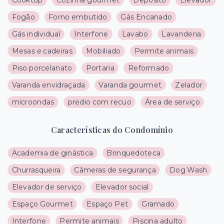
Cooktop
Cozinha gourmet
Depósito
Elevador
Fogão
Forno embutido
Gás Encanado
Gás individual
Interfone
Lavabo
Lavanderia
Mesas e cadeiras
Mobiliado
Permite animais
Piso porcelanato
Portaria
Reformado
Varanda envidraçada
Varanda gourmet
Zelador
microondas
predio com recuo
Área de serviço
Características do Condomínio
Academia de ginástica
Brinquedoteca
Churrasqueira
Câmeras de segurança
Dog Wash
Elevador de serviço
Elevador social
Espaço Gourmet
Espaço Pet
Gramado
Interfone
Permite animais
Piscina adulto