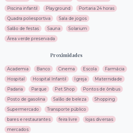
Piscina infantil
Playground
Portaria 24 horas
Quadra poliesportiva
Sala de jogos
Salão de festas
Sauna
Solarium
Área verde preservada
Proximidades
Academia
Banco
Cinema
Escola
Farmácia
Hospital
Hospital Infantil
Igreja
Maternidade
Padaria
Parque
Pet Shop
Pontos de ônibus
Posto de gasolina
Salão de beleza
Shopping
Supermercado
Transporte público
bares e restaurantes
feira livre
lojas diversas
mercados