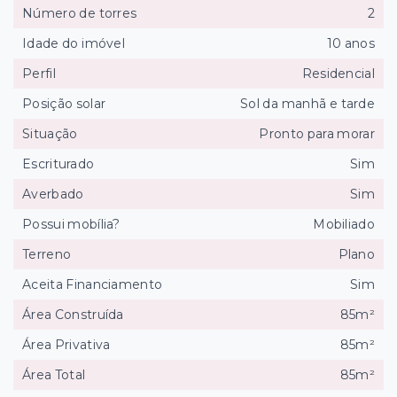
Número de torres
2
Idade do imóvel
10 anos
Perfil
Residencial
Posição solar
Sol da manhã e tarde
Situação
Pronto para morar
Escriturado
Sim
Averbado
Sim
Possui mobília?
Mobiliado
Terreno
Plano
Aceita Financiamento
Sim
Área Construída
85m²
Área Privativa
85m²
Área Total
85m²