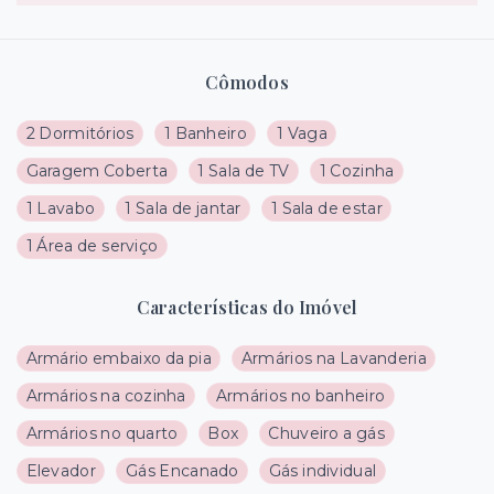
Cômodos
2 Dormitórios
1 Banheiro
1 Vaga
Garagem Coberta
1 Sala de TV
1 Cozinha
1 Lavabo
1 Sala de jantar
1 Sala de estar
1 Área de serviço
Características do Imóvel
Armário embaixo da pia
Armários na Lavanderia
Armários na cozinha
Armários no banheiro
Armários no quarto
Box
Chuveiro a gás
Elevador
Gás Encanado
Gás individual