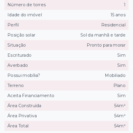
Número de torres
1
Idade do imóvel
15 anos
Perfil
Residencial
Posição solar
Sol da manhã e tarde
Situação
Pronto para morar
Escriturado
Sim
Averbado
Sim
Possui mobília?
Mobiliado
Terreno
Plano
Aceita Financiamento
Sim
Área Construída
54m²
Área Privativa
54m²
Área Total
54m²