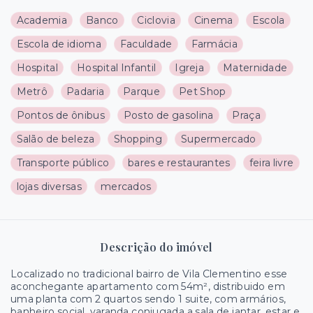
Academia
Banco
Ciclovia
Cinema
Escola
Escola de idioma
Faculdade
Farmácia
Hospital
Hospital Infantil
Igreja
Maternidade
Metrô
Padaria
Parque
Pet Shop
Pontos de ônibus
Posto de gasolina
Praça
Salão de beleza
Shopping
Supermercado
Transporte público
bares e restaurantes
feira livre
lojas diversas
mercados
Descrição do imóvel
Localizado no tradicional bairro de Vila Clementino esse
aconchegante apartamento com 54m², distribuido em
uma planta com 2 quartos sendo 1 suite, com armários,
banheiro social, varanda conjugada a sala de jantar, estar e