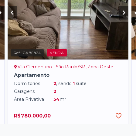
Ref.:
GABI1824
VENDA
Vila Clementino - São Paulo/SP, Zona Oeste
Apartamento
Dormitórios
2
, sendo
1
suíte
Garagens
2
Área Privativa
54
m²
R$780.000,00