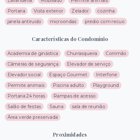
Lavanderia
Mobiliado
Permite animais
Portaria
Vista exterior
Zelador
cozinha
janela antiruido
microondas
predio com recuo
Características do Condomínio
Academia de ginástica
Churrasqueira
Corrimão
Câmeras de segurança
Elevador de serviço
Elevador social
Espaço Gourmet
Interfone
Permite animais
Piscina adulto
Playground
Portaria 24 horas
Rampas de acesso
Salão de festas
Sauna
sala de reunião
Área verde preservada
Proximidades