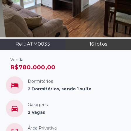
Ref.:
ATM0035
16
fotos
Venda
R$780.000,00
Dormitórios
2 Dormitórios, sendo 1 suíte
Garagens
2 Vagas
Área Privativa