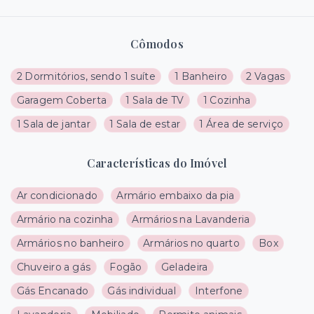
Cômodos
2 Dormitórios, sendo 1 suíte
1 Banheiro
2 Vagas
Garagem Coberta
1 Sala de TV
1 Cozinha
1 Sala de jantar
1 Sala de estar
1 Área de serviço
Características do Imóvel
Ar condicionado
Armário embaixo da pia
Armário na cozinha
Armários na Lavanderia
Armários no banheiro
Armários no quarto
Box
Chuveiro a gás
Fogão
Geladeira
Gás Encanado
Gás individual
Interfone